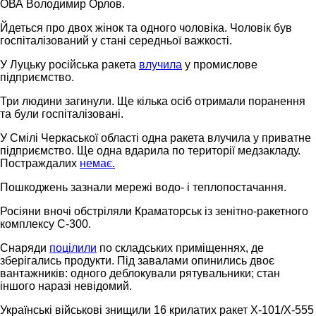
ОВА Володимир Орлов.
Йдеться про двох жінок та одного чоловіка. Чоловік був
госпіталізований у стані середньої важкості.
У Луцьку російська ракета
влучила
у промислове
підприємство.
Три людини загинули. Ще кілька осіб отримали поранення
та були госпіталізовані.
У Смілі Черкаської області одна ракета влучила у приватне
підприємство. Ще одна вдарила по території медзакладу.
Постраждалих
немає.
Пошкоджень зазнали мережі водо- і теплопостачання.
Росіяни вночі обстріляли Краматорськ із зенітно-ракетного
комплексу С-300.
Снаряди
поцілили
по складських приміщеннях, де
зберігались продукти. Під завалами опинились двоє
вантажників: одного деблокували рятувальники; стан
іншого наразі невідомий.
Українські військові знищили 16 крилатих ракет Х-101/Х-555