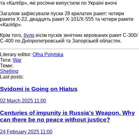
та «Калібр», які росіяни випустили по Україні вночі
Загалом зафіксували пуски 28 крилатих ракет: чотири
ракети Х-22, двадцять ракет Х-101/Х-555 та чотири ракети
«Калібр».
Крім того,
було
вісім пусків зенітних керованих ракет С-300/
С-400 по Дніпропетровській та Запорізькій областях.
Literary editor:
Olha Polytska
Теги:
War
Теми:
Shelling
Last posts:
Svidomi is Going on Hiatus
02 March 2025 11:00
Centuries of impunity is Russia's Weapon. Why
can there be no peace without justice?
24 February 2025 11:00