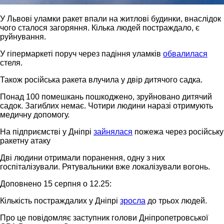
У Львові уламки ракет впали на житлові будинки, внаслідок
чого сталося загоряння. Кілька людей постраждало, є
руйнування.
У гіпермаркеті поруч через падіння уламків
обвалилася
стеля.
Також російська ракета влучила у двір дитячого садка.
Понад 100 помешкань пошкоджено, зруйновано дитячий
садок. Загиблих немає. Чотири людини наразі отримують
медичну допомогу.
На підприємстві у Дніпрі
зайнялася
пожежа через російську
ракетну атаку
Дві людини отримали поранення, одну з них
госпіталізували. Рятувальники вже локалізували вогонь.
Доповнено 15 серпня о 12.25:
Кількість постраждалих у Дніпрі
зросла
до трьох людей.
Про це повідомляє заступник голови Дніпропетровської