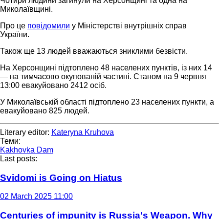
Чотири людини загинули на Херсонщині та одна на
Миколаївщині.
Про це
повідомили
у Міністерстві внутрішніх справ
України.
Також ще 13 людей вважаються зниклими безвісти.
На Херсонщині підтоплено 48 населених пунктів, із них 14
— на тимчасово окупованій частині. Станом на 9 червня
13:00 евакуйовано 2412 осіб.
У Миколаївській області підтоплено 23 населених пункти, а
евакуйовано 825 людей.
Literary editor:
Kateryna Kruhova
Теми:
Kakhovka Dam
Last posts:
Svidomi is Going on Hiatus
02 March 2025 11:00
Centuries of impunity is Russia's Weapon. Why