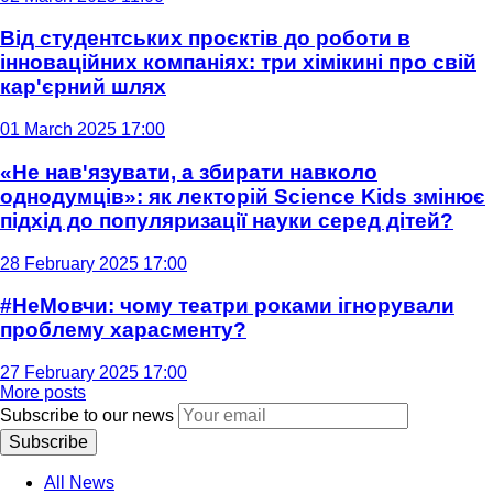
Від студентських проєктів до роботи в
інноваційних компаніях: три хімікині про свій
кар'єрний шлях
01 March 2025 17:00
«Не нав'язувати, а збирати навколо
однодумців»: як лекторій Science Kids змінює
підхід до популяризації науки серед дітей?
28 February 2025 17:00
#НеМовчи: чому театри роками ігнорували
проблему харасменту?
27 February 2025 17:00
More posts
Subscribe to our news
Subscribe
All News