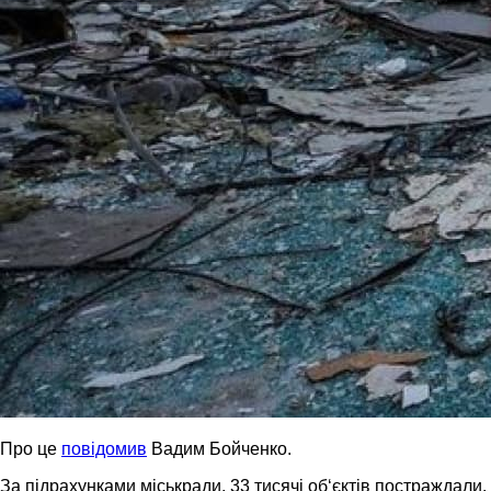
Про це
повідомив
Вадим Бойченко.
За підрахунками міськради, 33 тисячі об‘єктів постраждали.