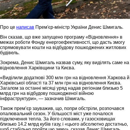
Про це
написав
Прем'єр-міністр України Денис Шмигаль.
Він сказав, що вже запущено програму «Відновлення» в
межах роботи Фонду енергоефективності, що дасть змогу
спрямовувати кошти на відбудову пошкоджених житлових
будівель.
Зокрема, Денис Шмигаль назвав суму, яку виділять саме на
відновлення Харківщини та Києва.
«Виділили додаткові 300 млн грн на відновлення Харкова й
Харківської області та 37 млн грн на відновлення Києва.
Загалом за останні місяці уряд надав регіонам близько 5
млрд грн на відбудову пошкодженої війною
інфраструктури», — зазначив Шмигаль.
Також прем’єр зауважив, що, попри обстріли, розпочався
опалювальний сезон. У більшості міст уже почалося
підключення тепла. За його словами, у газосховищах
близько 14.2 млрд кубів газу, і «цього абсолютно достатньо,
щоб стабільно пройти цю зиму», сказав Денис Шмигаль.