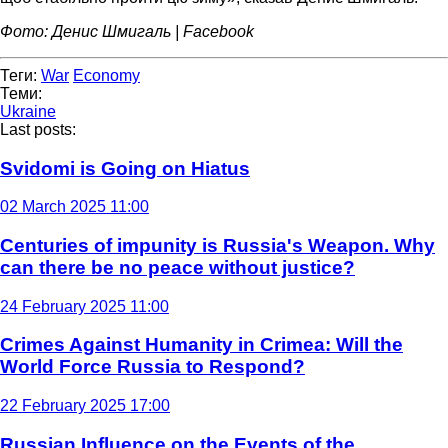
Фото: Денис Шмигаль | Facebook
Теги:
War
Economy
Теми:
Ukraine
Last posts:
Svidomi is Going on Hiatus
02 March 2025 11:00
Centuries of impunity is Russia's Weapon. Why
can there be no peace without justice?
24 February 2025 11:00
Crimes Against Humanity in Crimea: Will the
World Force Russia to Respond?
22 February 2025 17:00
Russian Influence on the Events of the