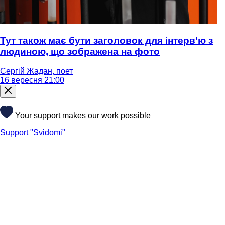
Тут також має бути заголовок для інтерв'ю з
людиною, що зображена на фото
Сергій Жадан, поет
16 вересня 21:00
Your support makes our work possible
Support "Svidomi"