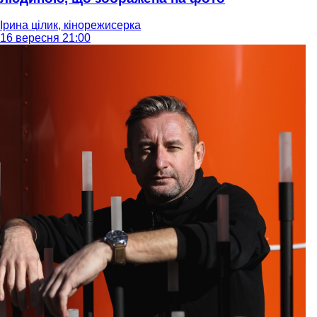
Ірина цілик, кінорежисерка
16 вересня 21:00