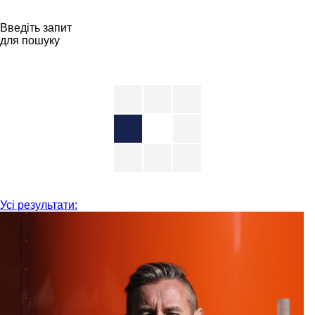
Введіть запит
для пошуку
Усі результати: