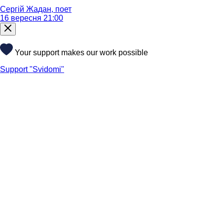
Сергій Жадан, поет
16 вересня 21:00
Your support makes our work possible
Support "Svidomi"