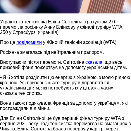
Українська тенісистка Еліна Світоліна з рахунком 2:0
перемогла росіянку Анну Блінкову у фіналі турніру WTA
250 у Страсбурзі (Франція).
Про це
повідомили
у Жіночій тенісній асоціації (WTA)
Росіянка змагалась під нейтральним прапором.
Виступаючи після перемоги, Світоліна
сказала
, що весь
призовий фонд пожертвує на допомогу українським дітям.
«Я б хотіла розділити цю енергію з Україною, з моєю рідною
країною. Усі призові з цього турніру відправляться
українським дітям, які потребують їх у ці важкі часи», —
сказала тенісистка.
Вона також подякувала Франції за допомогу українцям, які
постраждали від війни.
Для Еліни Світоліної це був перший фінал турніру WTA з
серпня 2021 року. Тоді тенісистка перемогла на змаганнях в
Чикаго. Еліна Світоліна брала перерву у карʼєрі через