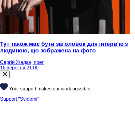
Тут також має бути заголовок для інтерв'ю з
людиною, що зображена на фото
Сергій Жадан, поет
16 вересня 21:00
Your support makes our work possible
Support "Svidomi"