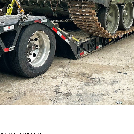
еревозила зламалася.