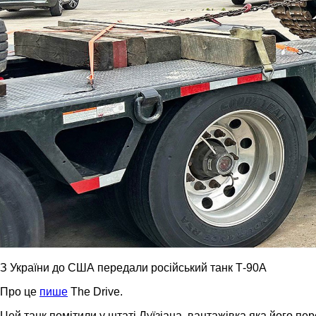
З України до США передали російський танк Т-90А
Про це
пише
The Drive.
Цей танк помітили у штаті Луїзіана, вантажівка яка його п