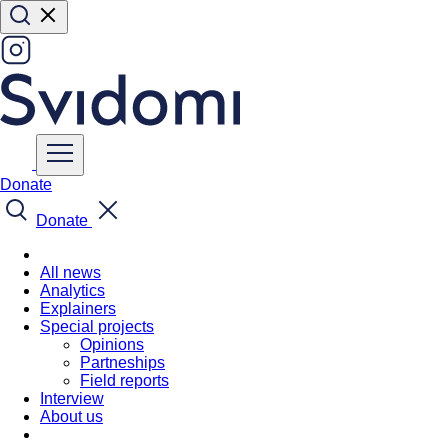
Donate
Donate
All news
Analytics
Explainers
Special projects
Opinions
Partneships
Field reports
Interview
About us