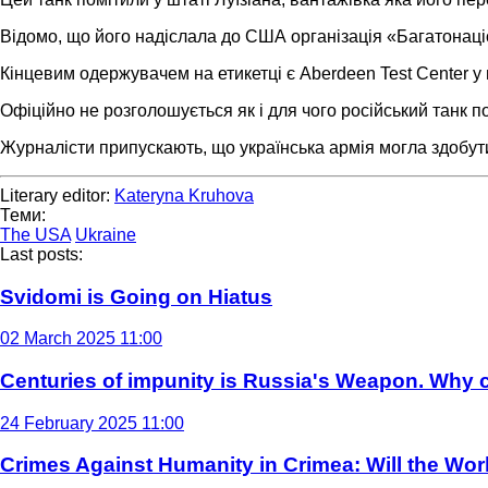
Відомо, що його надіслала до США організація «Багатонаці
Кінцевим одержувачем на етикетці є Aberdeen Test Center у
Офіційно не розголошується як і для чого російський танк 
Журналісти припускають, що українська армія могла здобути
Literary editor:
Kateryna Kruhova
Теми:
The USA
Ukraine
Last posts:
Svidomi is Going on Hiatus
02 March 2025 11:00
Centuries of impunity is Russia's Weapon. Why c
24 February 2025 11:00
Crimes Against Humanity in Crimea: Will the Wo