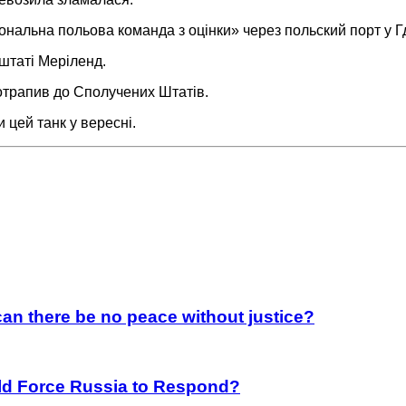
ональна польова команда з оцінки» через польский порт у Г
 штаті Меріленд.
потрапив до Сполучених Штатів.
 цей танк у вересні.
an there be no peace without justice?
rld Force Russia to Respond?