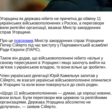
Угорщина як держава нібито не причетна до обміну 11
українських військовополонених з Росією, а переговори
вели релігійні організації, вважає Міністр закордонних
справ Угорщини.
Про це
повідомив
Міністр закордонних справ Угорщини
Петер Сійярто під час виступу у Парламентській асамблеї
Ради Європи (ПАРЄ).
Також він додав, що військовополонені нібито «вільні у
своєму пересуванні в Угорщині і якщо захочуть вийти на
зв'язок з українською владою, то вони вільні це зробити».
Член української делегації Юрій Камельчук запитав у
Сійярто, як взагалі українські військовополонені опинилися
в Угорщині та коли вони повернуться до своїх родин.
«Щодо 11 військовополонених — думаю, це хороші новини,
вони вільні. Були переговори між церквою та релігійними
організаціями. Держава Угорщина абсолютно не
долучена», — заявив Сійярто.