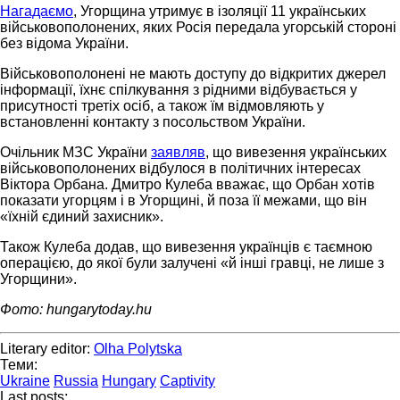
Нагадаємо
, Угорщина утримує в ізоляції 11 українських
військовополонених, яких Росія передала угорській стороні
без відома України.
Військовополонені не мають доступу до відкритих джерел
інформації, їхнє спілкування з рідними відбувається у
присутності третіх осіб, а також їм відмовляють у
встановленні контакту з посольством України.
Очільник МЗС України
заявляв
, що вивезення українських
військовополонених відбулося в політичних інтересах
Віктора Орбана. Дмитро Кулеба вважає, що Орбан хотів
показати угорцям і в Угорщині, й поза її межами, що він
«їхній єдиний захисник».
Також Кулеба додав, що вивезення українців є таємною
операцією, до якої були залучені «й інші гравці, не лише з
Угорщини».
Фото: hungarytoday.hu
Literary editor:
Olha Polytska
Теми:
Ukraine
Russia
Hungary
Captivity
Last posts: