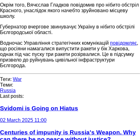
Окрім того, Вячєслав Гладков повідомив про нібито обстріл
Красного, унаслідок якого начебто зруйновано місцеву
школу.
Губернатор вчергове звинувачує Україну в нібито обстрілі
Бєлгородської області.
Водночас Управління стратегічних комунікацій
повідомляє
,
що росіяни намагалися випустити ракети у бік Харкова,
однак під час пуску три ракети розірвалися. Це в підсумку
призвело до руйнувань цивільної інфраструктури
Бєлгорода.
Теги:
War
Теми:
Russia
Last posts:
Svidomi is Going on Hiatus
02 March 2025 11:00
Centuries of impunity is Russia's Weapon. Why
can there be no peace without justice?