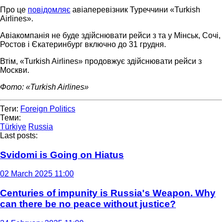
Про це
повідомляє
авіаперевізник Туреччини «Turkish
Airlines».
Авіакомпанія не буде здійснювати рейси з та у Мінськ, Сочі,
Ростов і Єкатеринбург включно до 31 грудня.
Втім, «Turkish Airlines» продовжує здійснювати рейси з
Москви.
Фото: «Turkish Airlines»
Теги:
Foreign Politics
Теми:
Türkiye
Russia
Last posts:
Svidomi is Going on Hiatus
02 March 2025 11:00
Centuries of impunity is Russia's Weapon. Why
can there be no peace without justice?