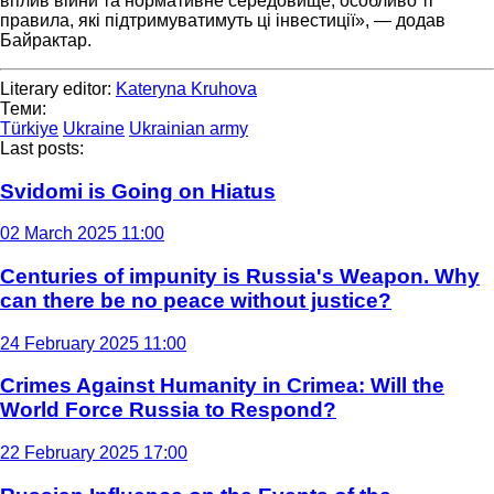
вплив війни та нормативне середовище, особливо ті
правила, які підтримуватимуть ці інвестиції», — додав
Байрактар.
Literary editor:
Kateryna Kruhova
Теми:
Türkiye
Ukraine
Ukrainian army
Last posts:
Svidomi is Going on Hiatus
02 March 2025 11:00
Centuries of impunity is Russia's Weapon. Why
can there be no peace without justice?
24 February 2025 11:00
Crimes Against Humanity in Crimea: Will the
World Force Russia to Respond?
22 February 2025 17:00