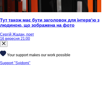
Тут також має бути заголовок для інтерв'ю з
людиною, що зображена на фото
Сергій Жадан, поет
16 вересня 21:00
Your support makes our work possible
Support "Svidomi"