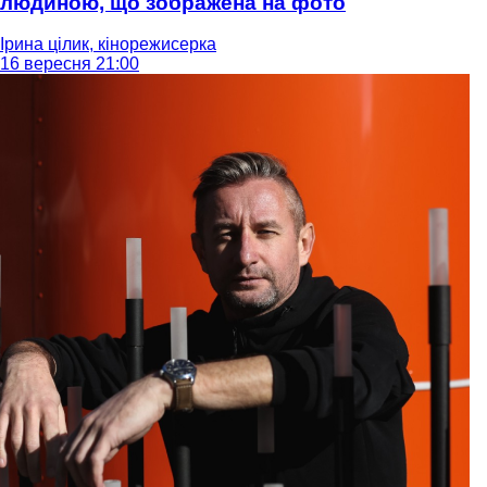
людиною, що зображена на фото
Ірина цілик, кінорежисерка
16 вересня 21:00