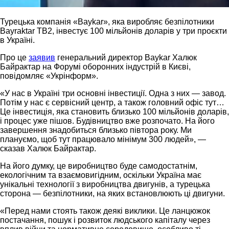
Турецька компанія «Baykar», яка виробляє безпілотники
Bayraktar TB2, інвестує 100 мільйонів доларів у три проєкти
в Україні.
Про це
заявив
генеральний директор Baykar Халюк
Байрактар на Форумі оборонних індустрій в Києві,
повідомляє «Укрінформ».
«У нас в Україні три основні інвестиції. Одна з них — завод.
Потім у нас є сервісний центр, а також головний офіс тут…
Це інвестиція, яка становить близько 100 мільйонів доларів,
і процес уже пішов. Будівництво вже розпочато. На його
завершення знадобиться близько півтора року. Ми
плануємо, щоб тут працювало мінімум 300 людей», —
сказав Халюк Байрактар.
На його думку, це виробництво буде самодостатнім,
екологічним та взаємовигідним, оскільки Україна має
унікальні технології з виробництва двигунів, а турецька
сторона — безпілотники, на яких встановлюють ці двигуни.
«Перед нами стоять також деякі виклики. Це ланцюжок
постачання, пошук і розвиток людського капіталу через