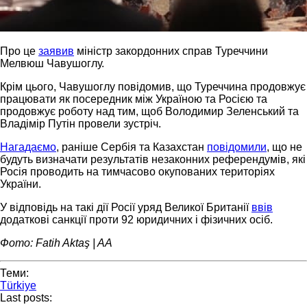
Про це
заявив
міністр закордонних справ Туреччини
Мелвюш Чавушоглу.
Крім цього, Чавушоглу повідомив, що Туреччина продовжує
працювати як посередник між Україною та Росією та
продовжує роботу над тим, щоб Володимир Зеленський та
Владімір Путін провели зустріч.
Нагадаємо
, раніше Сербія та Казахстан
повідомили
, що не
будуть визначати результатів незаконних референдумів, які
Росія проводить на тимчасово окупованих територіях
України.
У відповідь на такі дії Росії уряд Великої Британії
ввів
додаткові санкції проти 92 юридичних і фізичних осіб.
Фото: Fatih Aktaş | AA
Теми:
Türkiye
Last posts: