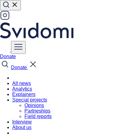
Donate
Donate
All news
Analytics
Explainers
Special projects
Opinions
Partneships
Field reports
Interview
About us