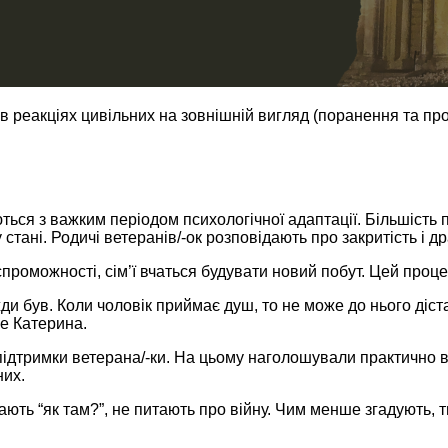
і в реакціях цивільних на зовнішній вигляд (поранення та п
ються з важким періодом психологічної адаптації. Більшість
тані. Родичі ветеранів/-ок розповідають про закритість і дра
 спроможності, сім’ї вчаться будувати новий побут. Цей пр
и був. Коли чоловік приймає душ, то не може до нього дістат
же Катерина.
ідтримки ветерана/-ки. На цьому наголошували практично в
них.
ть “як там?”, не питають про війну. Чим менше згадують, ти