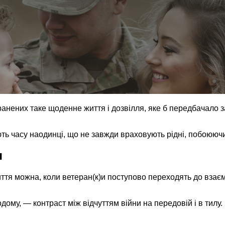
ранених таке щоденне життя і дозвілля, яке б передбачало 
ують часу наодинці, що не завжди враховують рідні, побоююч
я
тя можна, коли ветеран(к)и поступово переходять до взаємо
му, — контраст між відчуттям війни на передовій і в тилу. 