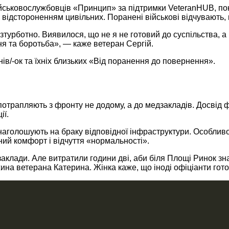
ськовослужбовців «Принцип» за підтримки VeteranHUB, показ
 відстороненням цивільних. Поранені військові відчувають,
турботно. Виявилося, що не я не готовий до суспільства, 
я та боротьба», — каже ветеран Сергій.
ів/-ок та їхніх близьких «Від поранення до повернення».
потрапляють з фронту не додому, а до медзакладів. Досвід 
ії.
т наголошують на браку відповідної інфраструктури. Особл
ьний комфорт і відчуття «нормальності».
 заклади. Але витратили години дві, аби біля Площі Ринок з
жина ветерана Катерина. Жінка каже, що іноді офіціанти го