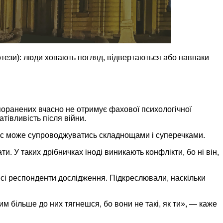
ротези): люди ховають погляд, відвертаються або навпаки
 поранених вчасно не отримує фахової психологічної
тівливість після війни.
оцес може супроводжуватись складнощами і суперечками.
и. У таких дрібничках іноді виникають конфлікти, бо ні він,
сі респонденти дослідження. Підкреслювали, наскільки
м більше до них тягнешся, бо вони не такі, як ти», — каже