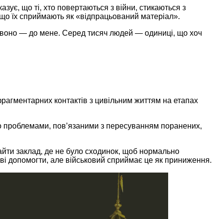
ує, що ті, хто повертаються з війни, стикаються з
 що їх сприймають як «відпрацьований матеріал».
а воно — до мене. Серед тисяч людей — одиниці, що хоч
фрагментарних контактів з цивільним життям на етапах
иво проблемами, пов’язаними з пересуванням поранених,
найти заклад, де не було сходинок, щоб нормально
тові допомогти, але військовий сприймає це як приниження.