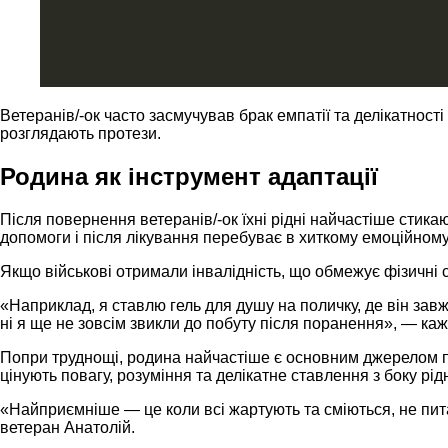
Ветеранів/-ок часто засмучував брак емпатії та делікатност
розглядають протези.
Родина як інструмент адаптації
Після повернення ветеранів/-ок їхні рідні найчастіше стика
допомоги і після лікування перебуває в хиткому емоційному с
Якщо військові отримали інвалідність, що обмежує фізичні
«Наприклад, я ставлю гель для душу на поличку, де він завжд
ні я ще не зовсім звикли до побуту після поранення», — ка
Попри труднощі, родина найчастіше є основним джерелом п
цінують повагу, розуміння та делікатне ставлення з боку рід
«Найприємніше — це коли всі жартують та сміються, не питаю
ветеран Анатолій.