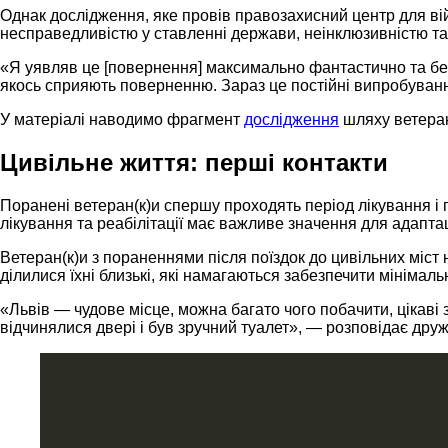
Однак дослідження, яке провів правозахисний центр для вій
несправедливістю у ставленні держави, неінклюзивністю та
«Я уявляв це [повернення] максимально фантастично та без
якось сприяють поверненню. Зараз це постійні випробуванн
У матеріалі наводимо фрагмент
дослідження
шляху ветеран
Цивільне життя: перші контакти
Поранені ветеран(к)и спершу проходять період лікування і 
лікування та реабілітації має важливе значення для адаптац
Ветеран(к)и з пораненнями після поїздок до цивільних міс
ділилися їхні близькі, які намагаються забезпечити мінімал
«Львів — чудове місце, можна багато чого побачити, цікаві
відчинялися двері і був зручний туалет», — розповідає дру