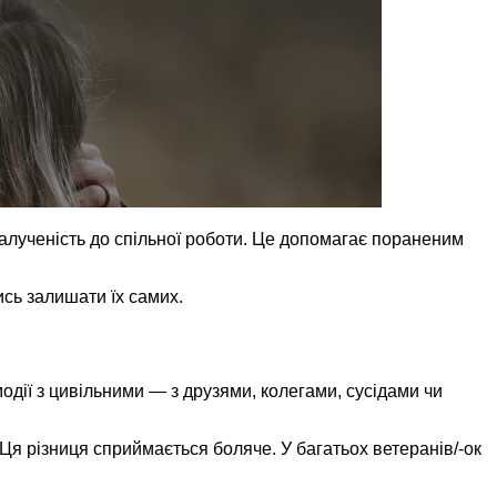
залученість до спільної роботи. Це допомагає пораненим
ись залишати їх самих.
дії з цивільними — з друзями, колегами, сусідами чи
Ця різниця сприймається боляче. У багатьох ветеранів/-ок