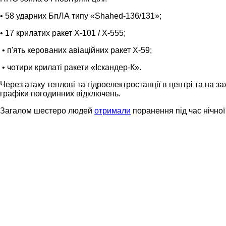
• 58 ударних БпЛА типу «Shahed-136/131»;
• 17 крилатих ракет Х-101 / Х-555;
• п'ять керованих авіаційних ракет Х-59;
• чотири крилаті ракети «Іскандер-К».
Через атаку теплові та гідроелектростанції в центрі та на за
графіки погодинних відключень.
Загалом шестеро людей
отримали
поранення під час нічної