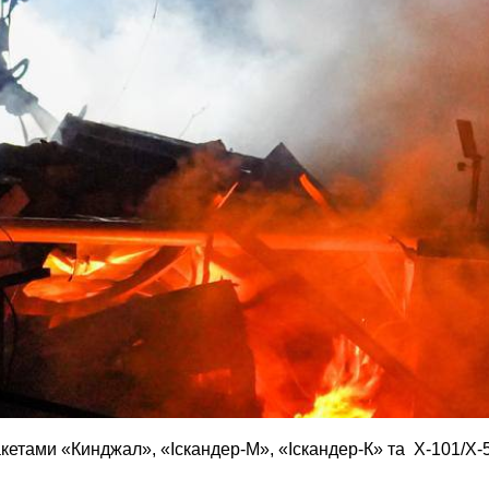
кетами «Кинджал», «Іскандер-М», «Іскандер-К» та Х-101/Х-