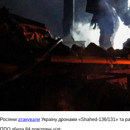
Росіяни
атакували
Україну дронами «Shahed-136/131» та ра
ППО збила 84 повітряні цілі: