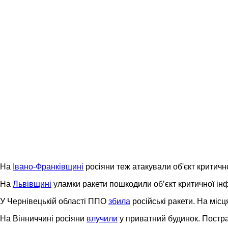
На
Івано-Франківщині
росіяни теж атакували об'єкт критич
На
Львівщині
уламки ракети пошкодили обʼєкт критичної інф
У Чернівецькій області ППО
збила
російські ракети. На міс
На Вінниччині росіяни
влучили
у приватний будинок. Постр