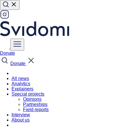
Donate
Donate
All news
Analytics
Explainers
Special projects
Opinions
Partneships
Field reports
Interview
About us