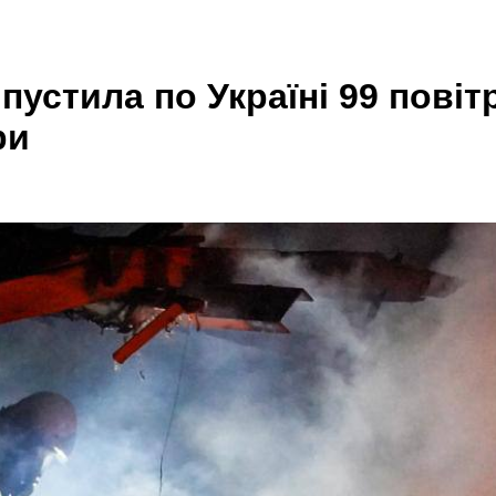
ипустила по Україні 99 пові
ри