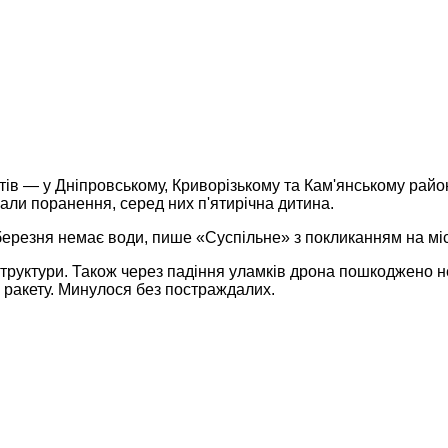
тів — у Дніпровському, Криворізькому та Кам'янському райо
али поранення, серед них п'ятирічна дитина.
 березня немає води, пише «Суспільне» з покликанням на мі
структури. Також через падіння уламків дрона пошкоджено 
 ракету. Минулося без постраждалих.