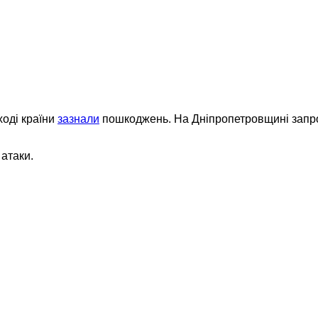
ході країни
зазнали
пошкоджень. На Дніпропетровщині запров
 атаки.