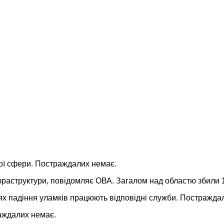
ної сфери. Постраждалих немає.
раструктури, повідомляє ОВА. Загалом над областю збили 1
цях падіння уламків працюють відповідні служби. Постражда
аждалих немає.