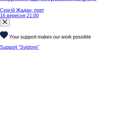
Сергій Жадан, поет
16 вересня 21:00
Your support makes our work possible
Support "Svidomi"