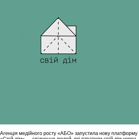
Агенція медійного росту «АБО» запустила нову платформу
«Свій дім» — свідчення людей, які втратили свій дім через