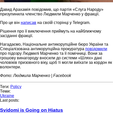
Давид Арахамія повідомив, що партія «Слуга Народу»
призупинила членство Людмили Марченко у фракції.
Про це він
написав
на своїй сторінці у Telegram.
Рішення про її виключення приймуть на найближчому
засіданні фракції.
Нагадаємо, Національне антикорупційне бюро України та
Спеціалізована антикорупційна прокуратура
повідомили
про підозру Людмилі Марченко та її помічниці. Вони за
грошову винагороду вносили до системи «Шлях» дані
чоловіків призовного віку, щоб ті могли виїхати за кордон як
волонтери.
Фото: Людмила Марченко | Facebook
Теги:
Policy
Теми:
Ukraine
Last posts:
Svidomi is Going on Hiatus