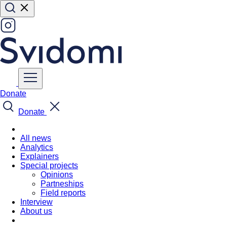
Donate
Donate
All news
Analytics
Explainers
Special projects
Opinions
Partneships
Field reports
Interview
About us