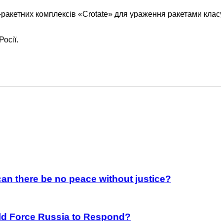
ракетних комплексів «Crotate» для ураження ракетами класу
осії.
an there be no peace without justice?
rld Force Russia to Respond?