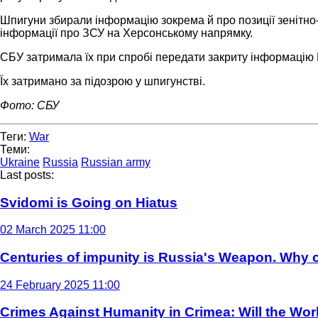
Шпигуни збирали інформацію зокрема й про позиції зенітно-
інформації про ЗСУ на Херсонському напрямку.
СБУ затримала їх при спробі передати закриту інформацію Р
Їх затримано за підозрою у шпигунстві.
Фото: СБУ
Теги:
War
Теми:
Ukraine
Russia
Russian army
Last posts:
Svidomi is Going on Hiatus
02 March 2025 11:00
Centuries of impunity is Russia's Weapon. Why c
24 February 2025 11:00
Crimes Against Humanity in Crimea: Will the Wo