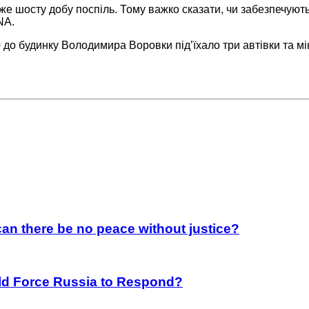
е шосту добу поспіль. Тому важко сказати, чи забезпечують
NA.
30 до будинку Володимира Воровки під’їхало три автівки та 
an there be no peace without justice?
rld Force Russia to Respond?