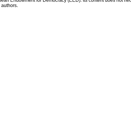
opean Endowment for Democracy (EED). Its content does not necess
s authors.