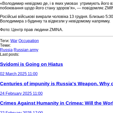
«Володимир невідомо де, і в яких умовах утримують його вж
побоювання щодо його стану здоров’я», — повідомляє ZMI
Російські військові викрали чоловіка 13 грудня. Близько 5:
Володимира з будинку та відвезли у невідомому напрямку.
Фото: Центр прав людини ZMINA.
Теги:
War
Occupation
Теми:
Russia
Russian army
Last posts:
Svidomi is Going on Hiatus
02 March 2025 11:00
Centuries of impunity is Russia's Weapon. Why c
24 February 2025 11:00
Crimes Against Humanity in Crimea: Will the Wo
22 February 2025 17:00