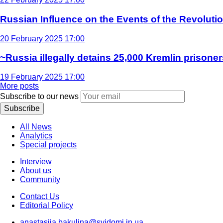
Russian Influence on the Events of the Revoluti
20 February 2025 17:00
~Russia illegally detains 25,000 Kremlin prisoner
19 February 2025 17:00
More posts
Subscribe to our news
Subscribe
All News
Analytics
Special projects
Interview
About us
Community
Contact Us
Editorial Policy
anastasiia.bakulina@svidomi.in.ua