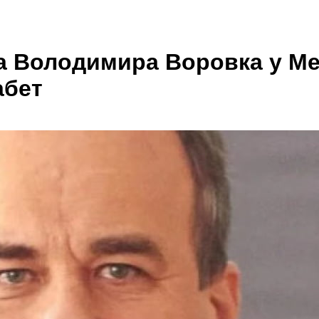
а Володимира Воровка у Ме
абет