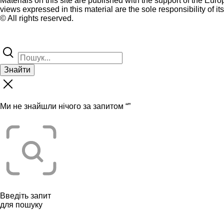
Materials on this site are published with the support of the Eur
views expressed in this material are the sole responsibility of it
© All rights reserved.
Знайти
Ми не знайшли нічого за запитом “
”
Введіть запит
для пошуку