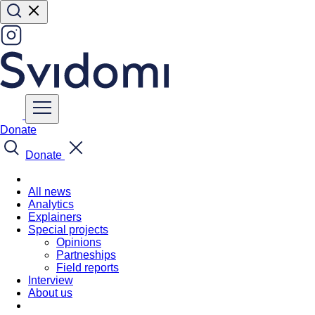
Donate
Donate
All news
Analytics
Explainers
Special projects
Opinions
Partneships
Field reports
Interview
About us