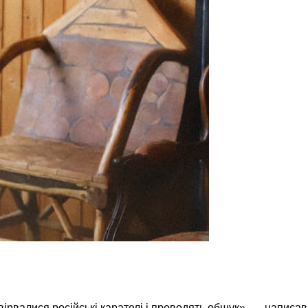
вірвалися російські карателі і проводять обшук», — написав