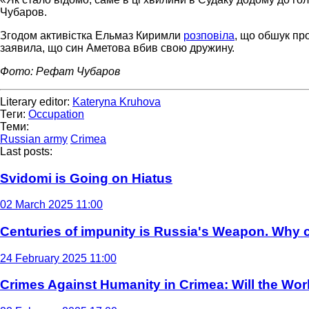
Чубаров.
Згодом активістка Ельмаз Киримли
розповіла
, що обшук пр
заявила, що син Аметова вбив свою дружину.
Фото: Рефат Чубаров
Literary editor:
Kateryna Kruhova
Теги:
Occupation
Теми:
Russian army
Crimea
Last posts:
Svidomi is Going on Hiatus
02 March 2025 11:00
Centuries of impunity is Russia's Weapon. Why c
24 February 2025 11:00
Crimes Against Humanity in Crimea: Will the Wo