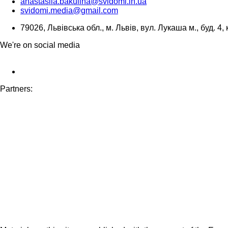
anastasiia.bakulina@svidomi.in.ua
svidomi.media@gmail.com
79026, Львівська обл., м. Львів, вул. Лукаша м., буд. 4, 
We're on social media
Partners: