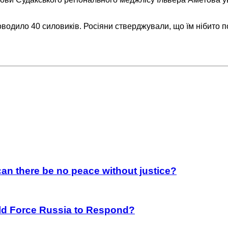
оводило 40 силовиків. Росіяни стверджували, що їм нібито п
an there be no peace without justice?
rld Force Russia to Respond?