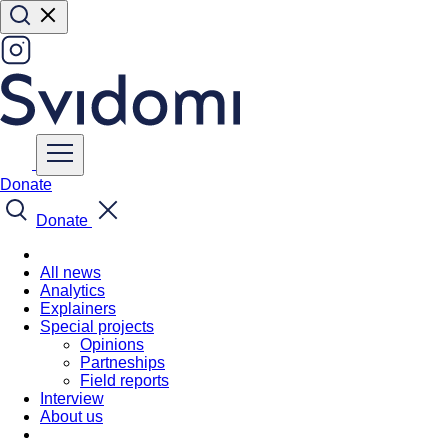
Donate
Donate
All news
Analytics
Explainers
Special projects
Opinions
Partneships
Field reports
Interview
About us