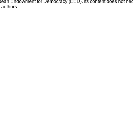
opean Endowment for Democracy (EED). Its content does not necess
s authors.