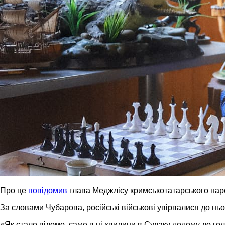
Про це
повідомив
глава Меджлісу кримськотатарського на
За словами Чубарова, російські військові увірвалися до нь
«Як стало відомо, саме в ці хвилини в Судаку додому до го