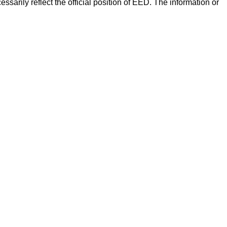
arily reflect the official position of EED. The information or