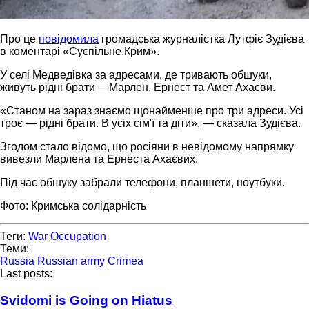
Про це
повідомила
громадська журналістка Лутфіє Зудієва
в коментарі «Суспільне.Крим».
У селі Медведівка за адресами, де тривають обшуки,
живуть рідні брати —Марлен, Ернест та Амет Ахаєви.
«Станом на зараз знаємо щонайменше про три адреси. Усі
троє — рідні брати. В усіх сім'ї та діти», — сказала Зудієва.
Згодом стало відомо, що росіяни в невідомому напрямку
вивезли Марлена та Ернеста Ахаєвих.
Під час обшуку забрали телефони, планшети, ноутбуки.
Фото: Кримська солідарність
Теги:
War
Occupation
Теми:
Russia
Russian army
Crimea
Last posts:
Svidomi is Going on Hiatus