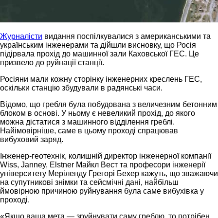
Журналісти
видання поспілкувалися з американськими та
українським інженерами та дійшли висновку, що Росія
підірвала прохід до машинної зали Каховської ГЕС. Це
призвело до руйнації станції.
Росіяни мали кожну сторінку інженерних креслень ГЕС,
оскільки станцію збудували в радянські часи.
Відомо, що гребля була побудована з величезним бетонним
блоком в основі. У ньому є невеликий прохід, до якого
можна дістатися з машинного відділення греблі.
Найімовірніше, саме в цьому проході спрацював
вибуховий заряд.
Інженер-геотехнік, колишній директор інженерної компанії
Wiss, Janney, Elstner Майкл Вест та професори інженерії
університету Меріленду Грегорі Бехер кажуть, що зважаючи
на супутникові знімки та сейсмічні дані, найбільш
ймовірною причиною руйнування була саме вибухівка у
проході.
«Якщо ваша мета — зруйнувати саму греблю, то потрібен