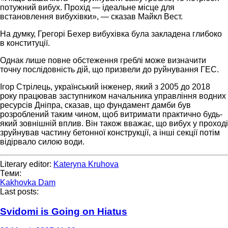
потужний вибух. Прохід — ідеальне місце для
встановлення вибухівки», — сказав Майкл Вест.
На думку, Грегорі Бехер вибухівка була закладена глибоко
в конституції.
Однак лише повне обстеження греблі може визначити
точну послідовність дій, що призвели до руйнування ГЕС.
Ігор Стрілець, український інженер, який з 2005 до 2018
року працював заступником начальника управління водних
ресурсів Дніпра, сказав, що фундамент дамби був
розроблений таким чином, щоб витримати практично будь-
який зовнішній вплив. Він також вважає, що вибух у проході
зруйнував частину бетонної конструкції, а інші секції потім
відірвало силою води.
Literary editor:
Kateryna Kruhova
Теми:
Kakhovka Dam
Last posts:
Svidomi is Going on Hiatus