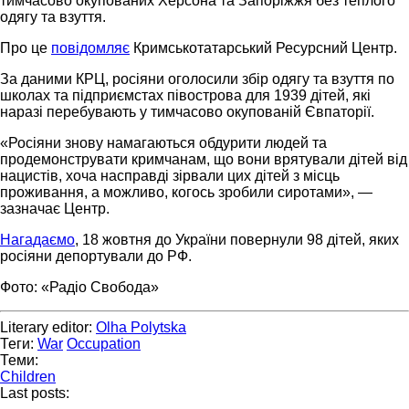
тимчасово окупованих Херсона та Запоріжжя без теплого
одягу та взуття.
Про це
повідомляє
Кримськотатарський Ресурсний Центр.
За даними КРЦ, росіяни оголосили збір одягу та взуття по
школах та підприємстах півострова для 1939 дітей, які
наразі перебувають у тимчасово окупованій Євпаторії.
«Росіяни знову намагаються обдурити людей та
продемонструвати кримчанам, що вони врятували дітей від
нацистів, хоча насправді зірвали цих дітей з місць
проживання, а можливо, когось зробили сиротами», —
зазначає Центр.
Нагадаємо
, 18 жовтня до України повернули 98 дітей, яких
росіяни депортували до РФ.
Фото: «Радіо Свобода»
Literary editor:
Olha Polytska
Теги:
War
Occupation
Теми:
Children
Last posts: