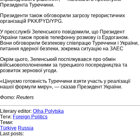
Президента Туреччини.
Президенти також обговорили загрозу терористичних
організацій PKK/PYD/YPG.
У пресслужбі Зеленського повідомили, що Президент
України також провів телефонну розмову із Ердоганом.
Вони обговорили безпекову співпрацю Туреччини і України,
питання ядерної безпеки, зокрема ситуацію на ЗАЕС
Окрім цього, Зеленський поспілкувався про обмін
військовополоненими за турецького посередництва та
розвиток зернової угоди.
«Цінуємо готовність Туреччини взяти участь у реалізації
нашої формули миру», — сказав Президент України.
Фото: Reuters
Literary editor:
Olha Polytska
Теги:
Foreign Politics
Теми:
Türkiye
Russia
Last posts: