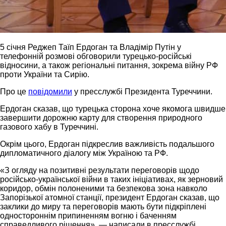
5 січня Реджеп Таїп Ердоган та Владімір Путін у
телефонній розмові обговорили турецько-російські
відносини, а також регіональні питання, зокрема війну РФ
проти України та Сирію.
Про це
повідомили
у пресслужбі Президента Туреччини.
Ердоган сказав, що турецька сторона хоче якомога швидше
завершити дорожню карту для створення природного
газового хабу в Туреччині.
Окрім цього, Ердоган підкреслив важливість подальшого
дипломатичного діалогу між Україною та РФ.
«З огляду на позитивні результати переговорів щодо
російсько-української війни в таких ініціативах, як зерновий
коридор, обмін полоненими та безпекова зона навколо
Запорізької атомної станції, президент Ердоган сказав, що
заклики до миру та переговорів мають бути підкріплені
одностороннім припиненням вогню і баченням
справедливого рішення», — написали в пресслужбі