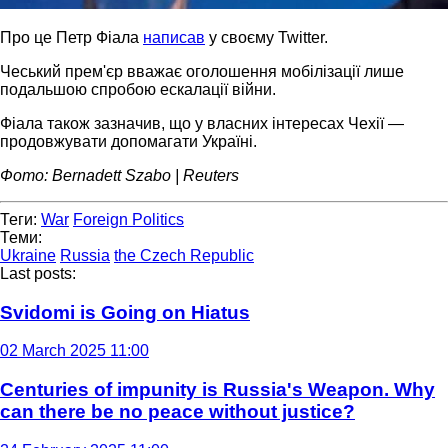
Про це Петр Фіала
написав
у своєму Twitter.
Чеський прем'єр вважає оголошення мобілізації лише
подальшою спробою ескалації війни.
Фіала також зазначив, що у власних інтересах Чехії —
продовжувати допомагати Україні.
Фото: Bernadett Szabo | Reuters
Теги:
War
Foreign Politics
Теми:
Ukraine
Russia
the Czech Republic
Last posts:
Svidomi is Going on Hiatus
02 March 2025 11:00
Centuries of impunity is Russia's Weapon. Why
can there be no peace without justice?