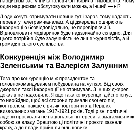
нарцисизм заступника голови ОП Кирила Тимошенка. Чому
один нарцисизм обслуговувати можна, а інший — ні?
Люди хочуть отримувати новини тут і зараз, тому надають
перевагу телеграм-каналам. А ці джерела поширюють
інформацію безвідповідально, не перевіряючи її.
Відновлювати медіаринок буде надзвичайно складно. Для
цього потрібна буде залученість не лише журналістів, а й
громадянського суспільства.
Конкуренція між Володимир
Зеленським та Валерієм Залужним
Теза про конкуренцію між президентом та
головнокомандувачем побудована на чутках. Від своїх
джерел я такої інформації не отримував. З інших джерел
доказів не надходило. Якщо така конкуренція дійсно існує,
то необхідно, щоб всі сторони тримали свої его під
контролем. Інакше є ризик повторити хід Перших
визвольних змагань 1917-1921 років. Тоді різні політичні
лідери просували не національні інтереси, а змагалися між
собою за владу. Зрештою ці політичні проєкти зазнали
краху, а до влади прийшли більшовики.