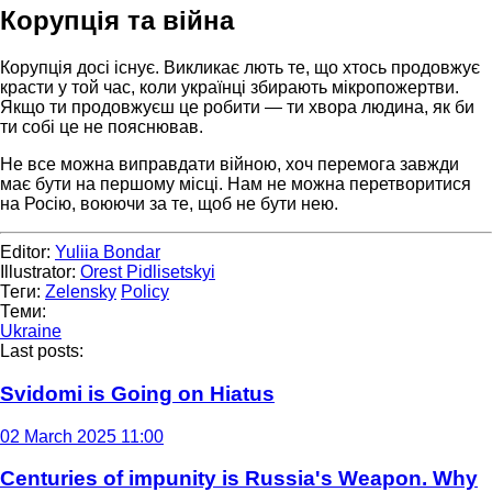
Корупція та війна
Корупція досі існує. Викликає лють те, що хтось продовжує
красти у той час, коли українці збирають мікропожертви.
Якщо ти продовжуєш це робити — ти хвора людина, як би
ти собі це не пояснював.
Не все можна виправдати війною, хоч перемога завжди
має бути на першому місці. Нам не можна перетворитися
на Росію, воюючи за те, щоб не бути нею.
Editor:
Yuliia Bondar
Illustrator:
Orest Pidlisetskyi
Теги:
Zelensky
Policy
Теми:
Ukraine
Last posts:
Svidomi is Going on Hiatus
02 March 2025 11:00
Centuries of impunity is Russia's Weapon. Why