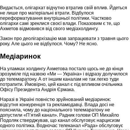
Видається, олігархат відчутно втратив свій вплив. Йдеться
не лише про матеріальні втрати. Відбулося
переформатування внутрішньої політики. Частково
олігархи самі зреклися своєї влади. Показовим є те, що
Ахметов відмовився від свого медіахолдингу.
Закон про деолігархізацію мав запрацювати з травня цього
року. Але цього не відбулося. Чому? Не ясно.
Медіаринок
На уламках холдингу Ахметова постало щось не до кінця
зрозуміле під назвою «Ми — Україна» і відразу долучилося
до телемаратону. А от іншим каналам не так легко туди
потрапити. Ймовірно, цей канал є під впливом очільника
Офісу Президента Андрія Єрмака.
Наразі в Україні повністю зруйнований медіаринок:
відсутня конкуренція та рекламодавці. Влада досі не
пояснила, чому до національного телемаратону не
допустили «П’ятий канал». Радник голови ОП Михайло
Подоляк стверджував, що канал обслуговує нарцисизм
одного політика. Водночас телеканал «Рада» обслуговує