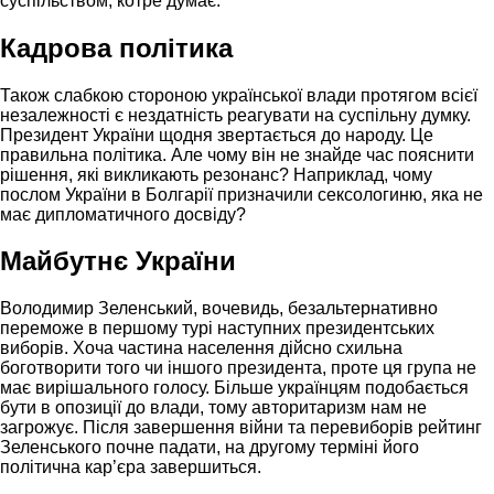
суспільством, котре думає.
Кадрова політика
Також слабкою стороною української влади протягом всієї
незалежності є нездатність реагувати на суспільну думку.
Президент України щодня звертається до народу. Це
правильна політика. Але чому він не знайде час пояснити
рішення, які викликають резонанс? Наприклад, чому
послом України в Болгарії призначили сексологиню, яка не
має дипломатичного досвіду?
Майбутнє України
Володимир Зеленський, вочевидь, безальтернативно
переможе в першому турі наступних президентських
виборів. Хоча частина населення дійсно схильна
боготворити того чи іншого президента, проте ця група не
має вирішального голосу. Більше українцям подобається
бути в опозиції до влади, тому авторитаризм нам не
загрожує. Після завершення війни та перевиборів рейтинг
Зеленського почне падати, на другому терміні його
політична кар’єра завершиться.