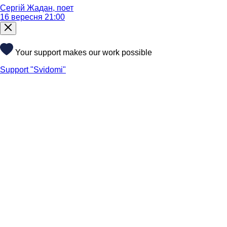
Сергій Жадан, поет
16 вересня 21:00
Your support makes our work possible
Support "Svidomi"