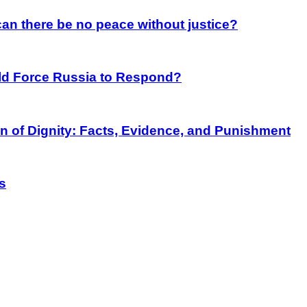
an there be no peace without justice?
rld Force Russia to Respond?
on of Dignity: Facts, Evidence, and Punishment
s