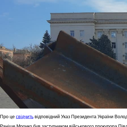
Про це
свідчить
відповідний Указ Президента України Воло
Раніше Мрочко був заступником військового прокурора Півден