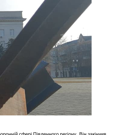
ронній сфері Південного регіону.. Він закінчив