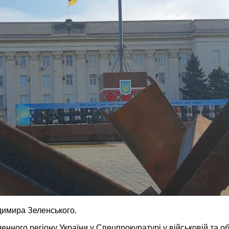
димира Зеленського.
ного регіону України у Спецпрокуратурі у військовій та обо