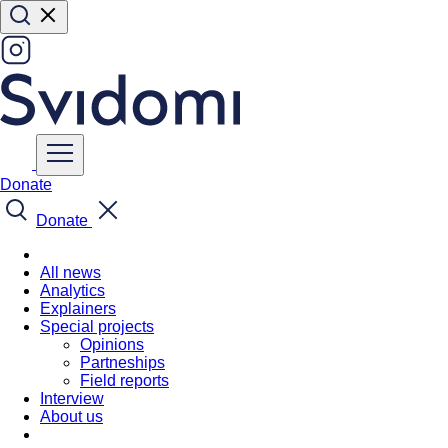
Donate
Donate
All news
Analytics
Explainers
Special projects
Opinions
Partneships
Field reports
Interview
About us