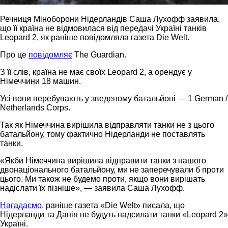
Речниця Міноборони Нідерландів Саша Лухофф заявила,
що її країна не відмовилася від передачі Україні танків
Leopard 2, як раніше повідомляла газета Die Welt.
Про це
повідомляє
The Guardian.
З її слів, країна не має своїх Leopard 2, а орендує у
Німеччини 18 машин.
Усі вони перебувають у зведеному батальйоні — 1 German /
Netherlands Corps.
Так як Німеччина вирішила відправляти танки не з цього
батальйону, тому фактично Нідерланди не поставлять
танки.
«Якби Німеччина вирішила відправити танки з нашого
двонаціонального батальйону, ми не заперечували б проти
цього. Ми також не будемо проти, якщо вони вирішать
надіслати їх пізніше», — заявила Саша Лухофф.
Нагадаємо
, раніше газета «Die Welt» писала, що
Нідерланди та Данія не будуть надсилати танки «Leopard 2»
Україні.