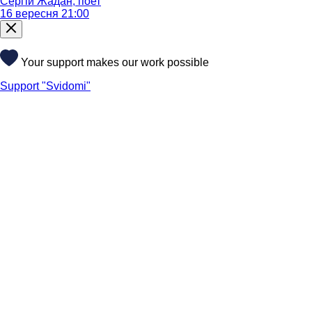
Сергій Жадан, поет
16 вересня 21:00
Your support makes our work possible
Support "Svidomi"