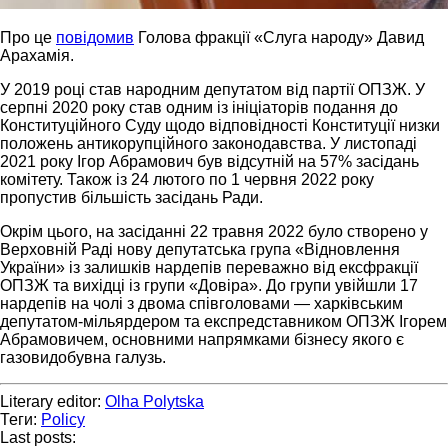
Про це
повідомив
Голова фракції «Слуга народу» Давид
Арахамія.
У 2019 році став народним депутатом від партії ОПЗЖ. У
серпні 2020 року став одним із ініціаторів подання до
Конституційного Суду щодо відповідності Конституції низки
положень антикорупційного законодавства. У листопаді
2021 року Ігор Абрамович був відсутній на 57% засідань
комітету. Також із 24 лютого по 1 червня 2022 року
пропустив більшість засідань Ради.
Окрім цього, на засіданні 22 травня 2022 було створено у
Верховній Раді нову депутатська група «Відновлення
України» із залишків нардепів переважно від ексфракції
ОПЗЖ та вихідці із групи «Довіра». До групи увійшли 17
нардепів на чолі з двома співголовами — харківським
депутатом-мільярдером та експредставником ОПЗЖ Ігорем
Абрамовичем, основними напрямками бізнесу якого є
газовидобувна галузь.
Literary editor:
Olha Polytska
Теги:
Policy
Last posts: