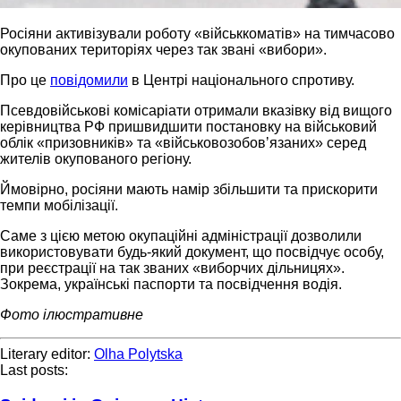
Росіяни активізували роботу «військкоматів» на тимчасово
окупованих територіях через так звані «вибори».
Про це
повідомили
в Центрі національного спротиву.
Псевдовійськові комісаріати отримали вказівку від вищого
керівництва РФ пришвидшити постановку на військовий
облік «призовників» та «військовозобовʼязаних» серед
жителів окупованого регіону.
Ймовірно, росіяни мають намір збільшити та прискорити
темпи мобілізації.
Саме з цією метою окупаційні адміністрації дозволили
використовувати будь-який документ, що посвідчує особу,
при реєстрації на так званих «виборчих дільницях».
Зокрема, українські паспорти та посвідчення водія.
Фото ілюстративне
Literary editor:
Olha Polytska
Last posts: