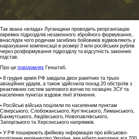
Так звана «влада» Луганщини проводить реорганізацію
окремих підрозділів незаконного збройного формування,
внаслідок чого родичам загиблих бойовиків відмовляють у
нарахуванні компенсації в розмірі 3 млн російських рублів
через розформування підрозділу та відсутність законних
підстав.
Про це
повідомляє
Генштаб.
• 8 грудня армія РФ завдала двох ракетних та трьох
авіаційних ударів, а також здійснила понад 20 обстрілів з
реактивних систем залпового вогню по позиціях ЗСУ та
населених пунктах вздовж лінії зіткнення.
• Російські війська поцілили по населеним пунктам
Сіверського, Слобожанського, Куп’янського, Лиманського,
Бахмутського, Авдіївського, Новопавлівського,
Запорізького та Херсонського напрямків.
• У РФ поширюють фейкову інформацію про військово-
політичне керівництво України, яке нібито виплачує від 700