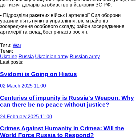
до тисячі доларів за вбивство військових ЗС РФ.
• Підрозділи ракетних військ і артилерії Сил оборони
уразили п'ять пунктів управління, вісім районів
зосередження особового складу, район зосередження
артилерії та склад боєприпасів росіян.
Теги:
War
Теми:
Ukraine
Russia
Ukrainian army
Russian army
Last posts:
Svidomi is Going on Hiatus
02 March 2025 11:00
Centuries of impunity is Russia's Weapon. Why
can there be no peace without justice?
24 February 2025 11:00
Crimes Against Humanity in Crimea: Will the
World Force Russia to Respond?