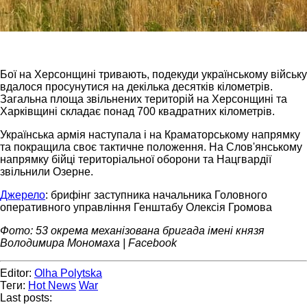
Бої на Херсонщині тривають, подекуди українському війську
вдалося просунутися на декілька десятків кілометрів.
Загальна площа звільнених територій на Херсонщині та
Харківщині складає понад 700 квадратних кілометрів.
Українська армія наступала і на Краматорському напрямку
та покращила своє тактичне положення. На Слов'янському
напрямку бійці територіальної оборони та Нацгвардії
звільнили Озерне.
Джерело
: брифінг заступника начальника Головного
оперативного управління Генштабу Олексія Громова
Фото: 53 окрема механізована бригада імені князя
Володимира Мономаха | Facebook
Editor:
Olha Polytska
Теги:
Hot News
War
Last posts: