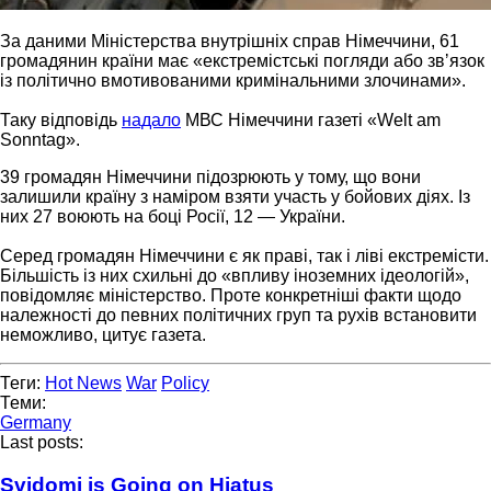
За даними Міністерства внутрішніх справ Німеччини, 61
громадянин країни має «екстремістські погляди або звʼязок
із політично вмотивованими кримінальними злочинами».
Таку відповідь
надало
МВС Німеччини газеті «Welt am
Sonntag».
39 громадян Німеччини підозрюють у тому, що вони
залишили країну з наміром взяти участь у бойових діях. Із
них 27 воюють на боці Росії, 12 — України.
Серед громадян Німеччини є як праві, так і ліві екстремісти.
Більшість із них схильні до «впливу іноземних ідеологій»,
повідомляє міністерство. Проте конкретніші факти щодо
належності до певних політичних груп та рухів встановити
неможливо, цитує газета.
Теги:
Hot News
War
Policy
Теми:
Germany
Last posts:
Svidomi is Going on Hiatus