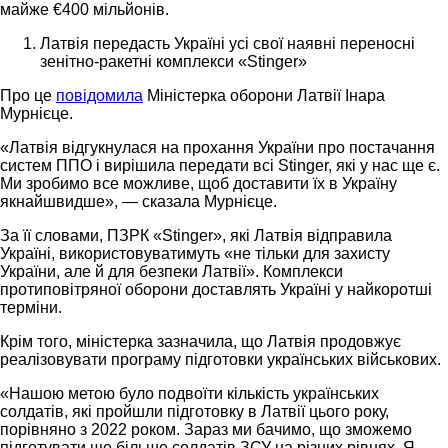
майже €400 мільйонів.
Латвія передасть Україні усі свої наявні переносні
зенітно-ракетні комплекси «Stinger»
Про це
повідомила
Міністерка оборони Латвії Інара
Мурнієце.
«Латвія відгукнулася на прохання України про постачання
систем ППО і вирішила передати всі Stinger, які у нас ще є.
Ми зробимо все можливе, щоб доставити їх в Україну
якнайшвидше», — сказала Мурнієце.
За її словами, ПЗРК «Stinger», які Латвія відправила
Україні, використовуватимуть «не тільки для захисту
України, але й для безпеки Латвії». Комплекси
протиповітряної оборони доставлять Україні у найкоротші
терміни.
Крім того, міністерка зазначила, що Латвія продовжує
реалізовувати програму підготовки українських військових.
«Нашою метою було подвоїти кількість українських
солдатів, які пройшли підготовку в Латвії цього року,
порівняно з 2022 роком. Зараз ми бачимо, що зможемо
підготувати ще більше солдатів ЗСУ на різних рівнях. Я