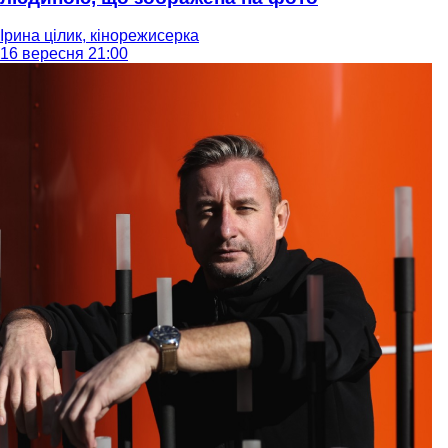
Ірина цілик, кінорежисерка
16 вересня 21:00