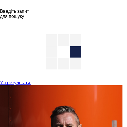
Введіть запит
для пошуку
Усі результати: