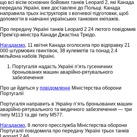
що всі вісім основних бойових танків Leopard 2, які Канада
передала Україні, вже доставлені до Польщі. Канада
направила трьох інструкторів з вогневої підготовки, щоб
допомогти в навчанні українських танкових екіпажів.
Про передачу Україні танків Leopard 2 24 лютого повідомив
Прем’єр-міністра Канади Джастіна Трюдо.
Нагадаємо
, 11 квітня Канада оголосила про відправку 21
000 штурмових гвинтівок, 38 кулеметів та понад 2.4
мільйона набоїв Україні.
Португалія надасть Україні п’ять гусеничних
броньованих машин аварійно-рятувального
забезпечення
Про це йдеться у
повідомленні
Міністерства оборони
Португалії
Португалія направить в Україну п’ять броньованих машин
аварійно-рятувального та медичного забезпечення — три
типу М113 та дві типу М577.
Нагадаємо
, 8 лютого пресслужба Міністерства оборони
Португалії повідомила про передачу Україні трьох танків
Leopard 2 A6.