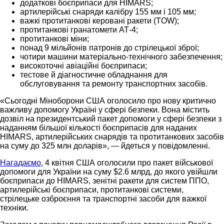
додаткові боєприпаси для HIMARS;
артилерійські снаряди калібру 155 мм і 105 мм;
важкі протитанкові керовані ракети (TOW);
протитанкові гранатомети АТ-4;
протитанкові міни;
понад 9 мільйонів патронів до стрілецької зброї;
чотири машини матеріально-технічного забезпечення;
високоточні авіаційні боєприпаси;
тестове й діагностичне обладнання для
обслуговування та ремонту транспортних засобів.
«Сьогодні Міноборони США оголосило про нову критично
важливу допомогу Україні у сфері безпеки. Вона містить
дозвіл на президентський пакет допомоги у сфері безпеки з
наданням більшої кількості боєприпасів для наданих
HIMARS, артилерійських снарядів та протитанкових засобів
на суму до 325 млн доларів», — йдеться у повідомленні.
Нагадаємо
, 4 квітня США оголосили про пакет військової
допомоги для України на суму $2.6 млрд, до якого увійшли
боєприпаси до HIMARS, зенітні ракети для систем ППО,
артилерійські боєприпаси, протитанкові системи,
стрілецьке озброєння та транспортні засоби для важкої
техніки.