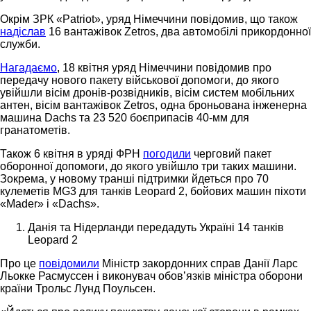
Окрім ЗРК «Patriot», уряд Німеччини повідомив, що також
надіслав
16 вантажівок Zetros, два автомобілі прикордонної
служби.
Нагадаємо
, 18 квітня уряд Німеччини повідомив про
передачу нового пакету військової допомоги, до якого
увійшли вісім дронів-розвідників, вісім систем мобільних
антен, вісім вантажівок Zetros, одна броньована інженерна
машина Dachs та 23 520 боєприпасів 40-мм для
гранатометів.
Також 6 квітня в уряді ФРН
погодили
черговий пакет
оборонної допомоги, до якого увійшло три таких машини.
Зокрема, у новому транші підтримки йдеться про 70
кулеметів MG3 для танків Leopard 2, бойових машин піхоти
«Mader» і «Dachs».
Данія та Нідерланди передадуть Україні 14 танків
Leopard 2
Про це
повідомили
Міністр закордонних справ Данії Ларс
Льокке Расмуссен і виконувач обовʼязків міністра оборони
країни Трольс Лунд Поульсен.