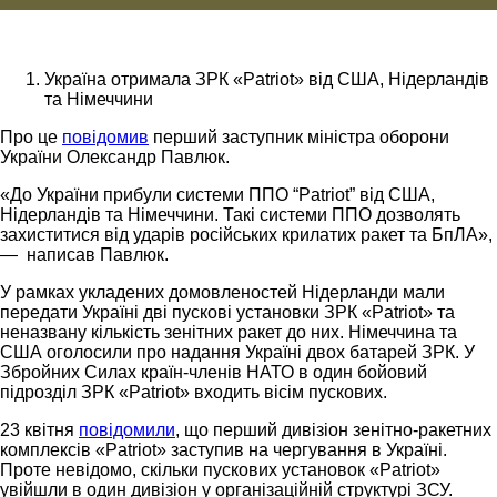
Україна отримала ЗРК «Patriot» від США, Нідерландів
та Німеччини
Про це
повідомив
перший заступник міністра оборони
України Олександр Павлюк.
«До України прибули системи ППО “Patriot” від США,
Нідерландів та Німеччини. Такі системи ППО дозволять
захиститися від ударів російських крилатих ракет та БпЛА»,
— написав Павлюк.
У рамках укладених домовленостей Нідерланди мали
передати Україні дві пускові установки ЗРК «Patriot» та
неназвану кількість зенітних ракет до них. Німеччина та
США оголосили про надання Україні двох батарей ЗРК. У
Збройних Силах країн-членів НАТО в один бойовий
підрозділ ЗРК «Patriot» входить вісім пускових.
23 квітня
повідомили
, що перший дивізіон зенітно-ракетних
комплексів «Patriot» заступив на чергування в Україні.
Проте невідомо, скільки пускових установок «Patriot»
увійшли в один дивізіон у організаційній структурі ЗСУ.