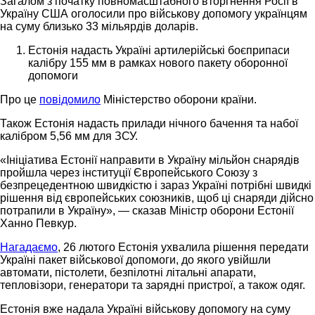
Загалом з початку повномасштабного вторгнення Росії в
Україну США оголосили про військову допомогу українцям
на суму близько 33 мільярдів доларів.
Естонія надасть Україні артилерійські боєприпаси
калібру 155 мм в рамках нового пакету оборонної
допомоги
Про це
повідомило
Міністерство оборони країни.
Також Естонія надасть прилади нічного бачення та набої
калібром 5,56 мм для ЗСУ.
«Ініціатива Естонії направити в Україну мільйон снарядів
пройшла через інституції Європейського Союзу з
безпрецедентною швидкістю і зараз Україні потрібні швидкі
рішення від європейських союзників, щоб ці снаряди дійсно
потрапили в Україну», — сказав Міністр оборони Естонії
Ханно Певкур.
Нагадаємо
, 26 лютого Естонія ухвалила рішення передати
Україні пакет військової допомоги, до якого увійшли
автомати, пістолети, безпілотні літальні апарати,
тепловізори, генератори та зарядні пристрої, а також одяг.
Естонія вже надала Україні військову допомогу на суму