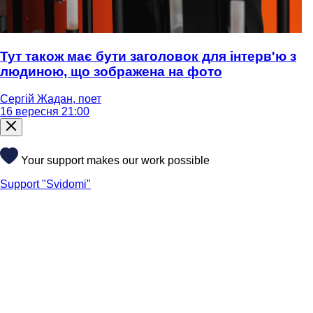
Тут також має бути заголовок для інтерв'ю з
людиною, що зображена на фото
Сергій Жадан, поет
16 вересня 21:00
Your support makes our work possible
Support "Svidomi"