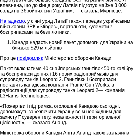
впевнена, що до кінця року Латвія підготує майже 3 000
солдатів Збройних сил України», — сказала Мурнієце.
Нагадаємо
, у січні уряд Латвії також передав українським
військовим ЗРК «Stinger», вертольоти, кулемети з
боєприпасами та безпілотники.
Канада надасть новий пакет допомоги для України на
близько $29 мільйонів
Про це
повідомляє
Міністерство оборони Канади.
Пакет включатиме 40 снайперських гвинтівок 50-го калібру
та боєприпаси до них і 16 нових радіоприймачів для
супроводу танків Leopard 2. Гвинтівки і боєприпаси
поставить канадська компанія Prairie Gun Works, а
радіостанції для супроводу танка Leopard 2— компанія
L3Harris Technologies.
«Пожертви і підтримка, оголошені Канадою сьогодні,
допоможуть забезпечити Україну всім необхідним для
захисту її суверенітету, незалежності і територіальної
цілісності», — сказала Ананд.
Міністерка оборони Канади Аніта Ананд також зазначила,