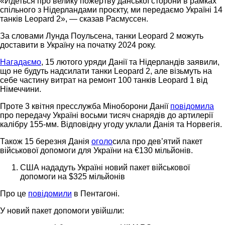
«Йдеться про велику пожертву данської сторони в рамках
спільного з Нідерландами проєкту, ми передаємо Україні 14
танків Leopard 2», — сказав Расмуссен.
За словами Лунда Поульсена, танки Leopard 2 можуть
доставити в Україну на початку 2024 року.
Нагадаємо
, 15 лютого уряди Данії та Нідерландів заявили,
що не будуть надсилати танки Leopard 2, але візьмуть на
себе частину витрат на ремонт 100 танків Leopard 1 від
Німеччини.
Проте 3 квітня пресслужба Міноборони Данії
повідомила
про передачу Україні восьми тисяч снарядів до артилерії
калібру 155-мм. Відповідну угоду уклали Данія та Норвегія.
Також 15 березня Данія
оголо
сила про дев’ятий пакет
військової допомоги для України на €130 мільйонів.
США нададуть Україні новий пакет військової
допомоги на $325 мільйонів
Про це
повідомили
в Пентагоні.
У новий пакет допомоги увійшли: