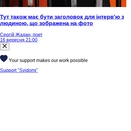
Тут також має бути заголовок для інтерв'ю з
людиною, що зображена на фото
Сергій Жадан, поет
16 вересня 21:00
Your support makes our work possible
Support "Svidomi"