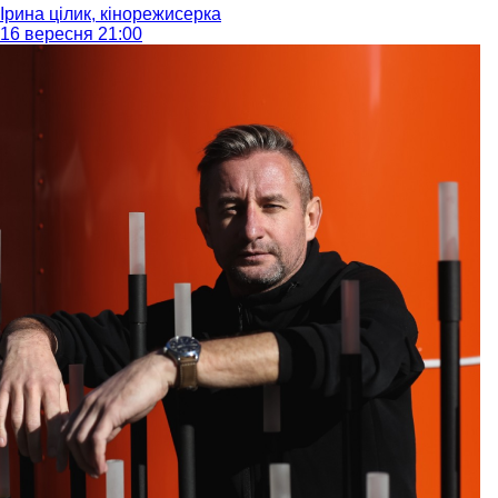
Ірина цілик, кінорежисерка
16 вересня 21:00