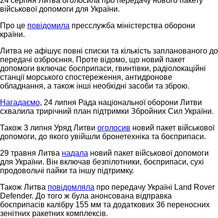
24 серпня Литва оголосила про передачу нового пакету
військової допомоги для України.
Про це
повідомила
пресслужба міністерства оборони
країни.
Литва не афішує повні списки та кількість запланованого до
передачі озброєння. Проте відомо, що новий пакет
допомоги включає боєприпаси, гвинтівки, радіолокаційні
станції морського спостереження, антидронове
обладнання, а також інші необхідні засоби та зброю.
Нагадаємо
, 24 липня Рада національної оборони Литви
схвалила трирічний план підтримки Збройних Сил України.
Також 3 липня Уряд Литви
оголосив
новий пакет військової
допомоги, до якого увійшли бронетехніка та боєприпаси.
29 травня Литва
надала
новий пакет військової допомоги
для України. Він включав безпілотники, боєприпаси, сухі
продовольчі пайки та іншу підтримку.
Також Литва
повідомляла
про передачу Україні Land Rover
Defender. До того ж була анонсована відправка
боєприпасів калібру 155 мм та додаткових 36 переносних
зенітних ракетних комплексів.