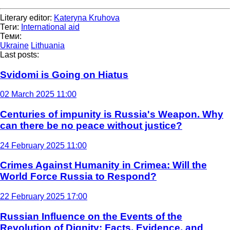
Literary editor:
Kateryna Kruhova
Теги:
International aid
Теми:
Ukraine
Lithuania
Last posts:
Svidomi is Going on Hiatus
02 March 2025 11:00
Centuries of impunity is Russia's Weapon. Why
can there be no peace without justice?
24 February 2025 11:00
Crimes Against Humanity in Crimea: Will the
World Force Russia to Respond?
22 February 2025 17:00
Russian Influence on the Events of the
Revolution of Dignity: Facts, Evidence, and