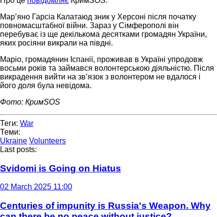
Про це
повідомляє
КримSOS.
Мар’яно Гарсіа Калатаюд зник у Херсоні після початку
повномасштабної війни. Зараз у Сімферополі він
перебуває із ще декількома десятками громадян України,
яких росіяни викрали на півдні.
Маріо, громадянин Іспанії, проживав в Україні упродовж
восьми років та займався волонтерською діяльністю. Після
викрадення вийти на зв’язок з волонтером не вдалося і
його доля була невідома.
Фото: КримSOS
Теги:
War
Теми:
Ukraine
Volunteers
Last posts:
Svidomi is Going on Hiatus
02 March 2025 11:00
Centuries of impunity is Russia's Weapon. Why
can there be no peace without justice?