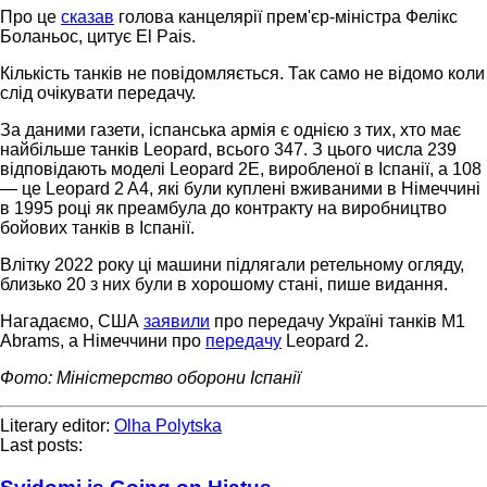
Про це
сказав
голова канцелярії прем'єр-міністра Фелікс
Боланьос, цитує El Pais.
Кількість танків не повідомляється. Так само не відомо коли
слід очікувати передачу.
За даними газети, іспанська армія є однією з тих, хто має
найбільше танків Leopard, всього 347. З цього числа 239
відповідають моделі Leopard 2E, виробленої в Іспанії, а 108
— це Leopard 2 A4, які були куплені вживаними в Німеччині
в 1995 році як преамбула до контракту на виробництво
бойових танків в Іспанії.
Влітку 2022 року ці машини підлягали ретельному огляду,
близько 20 з них були в хорошому стані, пише видання.
Нагадаємо, США
заявили
про передачу Україні танків M1
Abrams, а Німеччини про
передачу
Leopard 2.
Фото: Міністерство оборони Іспанії
Literary editor:
Olha Polytska
Last posts: