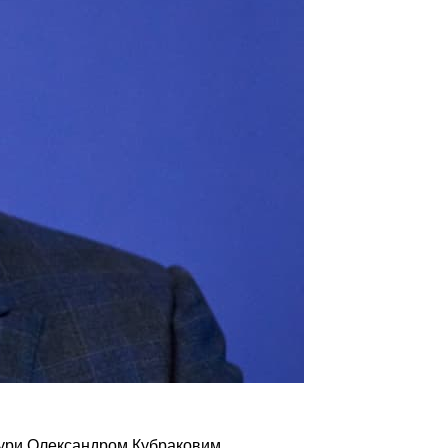
ктури Олександром Кубраковим.