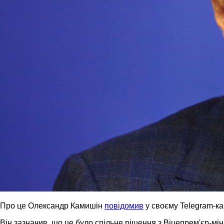
Про це Олександр Камишін
повідомив
у своєму Telegram-ка
Він зазначив, що це було спільне рішення з Віцепрем'єр-мі