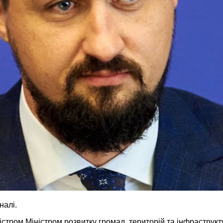
налі.
ністром Міністром розвитку громад, територій та інфрастру