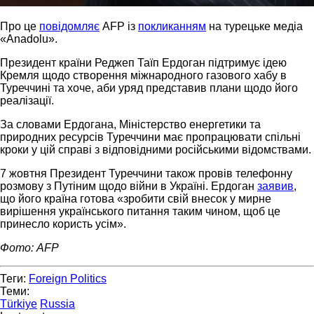
Про це
повідомляє
AFP із
покликанням
на турецьке медіа
«Anadolu».
Президент країни Реджеп Таїп Ердоган підтримує ідею
Кремля щодо створення міжнародного газового хабу в
Туреччині та хоче, аби уряд представив плани щодо його
реалізації.
За словами Ердогана, Міністерство енергетики та
природних ресурсів Туреччини має пропрацювати спільні
кроки у цій справі з відповідними російськими відомствами.
7 жовтня Президент Туреччини також провів телефонну
розмову з Путіним щодо війни в Україні. Ердоган
заявив
,
що його країна готова «зробити свій внесок у мирне
вирішення українського питання таким чином, щоб це
принесло користь усім».
Фото: AFP
Теги:
Foreign Politics
Теми:
Türkiye
Russia