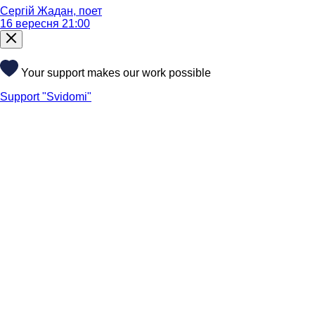
Сергій Жадан, поет
16 вересня 21:00
Your support makes our work possible
Support "Svidomi"