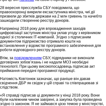
28 вересня пресслужба СБУ повідомила, що
правоохоронці викрили ексзаступника міністра, чиї дії
призвели до збитків держави на 2 млн гривень та начебто
зашкодили створенню реєстру донорів.
Наприкінці 2018 року для впровадження заходів
цифровізації заступник міністра уклав угоду з керівником
однієї зі столичних ІТ-компаній. Згідно з підписаним
документом підприємство отримало кошти на
встановлення у відомстві програмного забезпечення для
роботи відповідного реєстру донорів.
Втім, за
повідомленням
СБУ, підрядники не виконали
договірних зобов’язань і не надали МОЗ необхідні
технології. При цьому високопосадовець підписав акт
приймання-передачі програмної продукції.
Натомість Ковтонюк зазначає, що раніше він давав
свідчення ДБР як свідок у цій справі та співпрацював зі
слідством.
«Я справді підписав ці документи у кінці 2018 року. Вони
були належним чином завірені, а закупка була проведена
згідно із законом. Я не займався цією темою у міністерстві,