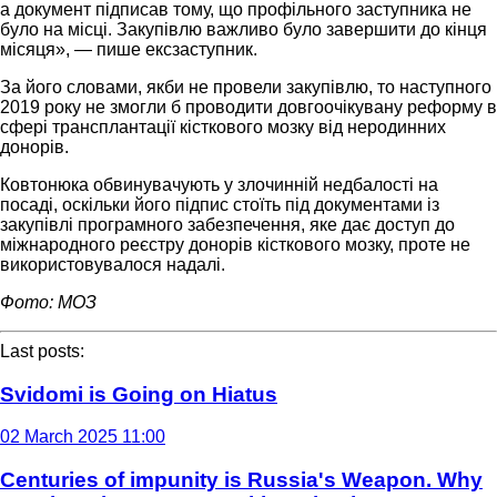
а документ підписав тому, що профільного заступника не
було на місці. Закупівлю важливо було завершити до кінця
місяця», — пише ексзаступник.
За його словами, якби не провели закупівлю, то наступного
2019 року не змогли б проводити довгоочікувану реформу в
сфері трансплантації кісткового мозку від неродинних
донорів.
Ковтонюка обвинувачують у злочинній недбалості на
посаді, оскільки його підпис стоїть під документами із
закупівлі програмного забезпечення, яке дає доступ до
міжнародного реєстру донорів кісткового мозку, проте не
використовувалося надалі.
Фото: МОЗ
Last posts:
Svidomi is Going on Hiatus
02 March 2025 11:00
Centuries of impunity is Russia's Weapon. Why