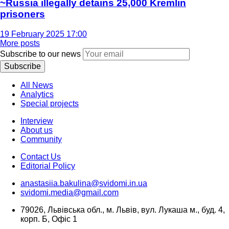
~Russia illegally detains 25,000 Kremlin
prisoners
19 February 2025 17:00
More posts
Subscribe to our news
Subscribe
All News
Analytics
Special projects
Interview
About us
Community
Contact Us
Editorial Policy
anastasiia.bakulina@svidomi.in.ua
svidomi.media@gmail.com
79026, Львівська обл., м. Львів, вул. Лукаша м., буд. 4,
корп. Б, Офіс 1