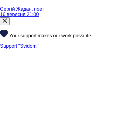
Сергій Жадан, поет
16 вересня 21:00
Your support makes our work possible
Support "Svidomi"