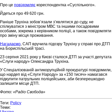
Про це
повідомляє
кореспондентка «Суспільного».
Йдеться про 49 620 грн.
Раніше Трухіна зобов’язали з’являтися до суду, не
спілкуватися з міністром МВС та іншими посадовими
особами, зокрема з керівником поліції, а також повідомляти
про зміну місця проживання.
Нагадаємо
, САП вручила підозру Трухіну у справі про ДТП
на Бориспільській трасі.
23 серпня 2021 року у Києві сталося ДТП за участі депутата
«Слуги народу» Олександра Трухіна.
У Спеціалізованій антикорупційній прокуратурі повідомили,
що нардеп від «Слуги Народу» за «150 тисяч» намагався
підкупити патрульних поліцейських, аби безперешкодно
залишити місце ДТП.
Фото: «Радіо Свобода»
Теги:
Policy
Теми:
Ukraine