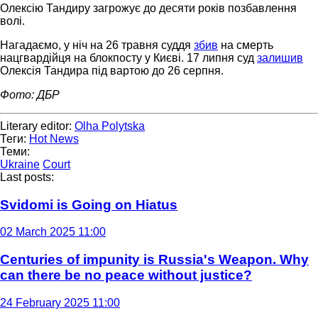
Олексію Тандиру загрожує до десяти років позбавлення
волі.
Нагадаємо, у ніч на 26 травня суддя
збив
на смерть
нацгвардійця на блокпосту у Києві. 17 липня суд
залишив
Олексія Тандира під вартою до 26 серпня.
Фото: ДБР
Literary editor:
Olha Polytska
Теги:
Hot News
Теми:
Ukraine
Court
Last posts:
Svidomi is Going on Hiatus
02 March 2025 11:00
Centuries of impunity is Russia's Weapon. Why
can there be no peace without justice?
24 February 2025 11:00