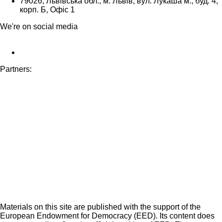
79026, Львівська обл., м. Львів, вул. Лукаша м., буд. 4,
корп. Б, Офіс 1
We're on social media
Partners:
Materials on this site are published with the support of the
European Endowment for Democracy (EED). Its content does