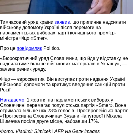
Тимчасовий уряд країни
заявив
, що припинив надсилати
військову допомогу Україні після перемоги на
парламентських виборах партії колишнього прем'єр-
міністра Фіцо «Smer».
Про це
повідомляє
Politico.
«Бюрократичний уряд Словаччини, що йде у відставку, не
надсилатиме більше військових матеріалів в Україну», —
заявив речник уряду.
Фіцо — євроскептик. Він виступає проти надання Україні
військової допомоги та критикує введення санкцій проти
Росії.
Нагадаємо
, 1 жовтня на парламентських виборах у
Словаччині перемагає популістська партія «Smer». Вона
отримала більше ніж 23% голосів. Проєвропейська партія
«Прогресивна Словаччина» Зузани Чапутової і Міхала
Шимечка посіла друге місце, набравши 17%.
Фото: Vladimir Simicek | AFP via Getty Images