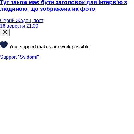
Тут також має бути заголовок для інтерв'ю з
людиною, що зображена на фото
Сергій Жадан, поет
16 вересня 21:00
Your support makes our work possible
Support "Svidomi"