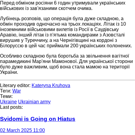
Перед обміном росіяни 6 годин утримували українських
військових із зав'язаними скотчем очима.
Лубінець розповів, що операція була дуже складною, а
обмін проходив одночасно на трьох локаціях. Літак із 10
іноземними військовими вилетів із Росії в Саудівську
Аравію, інший літак із п'ятьма командирами з Азовсталі
вирушив у Туреччину, а на Чернігівщині на кордоні з
Білоруссю в цей час приймали 200 українських полонених.
Особливо складною була боротьба за звільнення вагітної
парамедикині Мар'яни Мамонової. Для української сторони
було дуже важливим, щоб вона стала мамою на території
України.
Literary editor:
Kateryna Kruhova
Теги:
War
Теми:
Ukraine
Ukrainian army
Last posts:
Svidomi is Going on Hiatus
02 March 2025 11:00