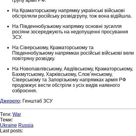
групу армії РФ.
На Краматорському напрямку українські військові
обстріляли російську розвідгрупу, тож вона відійшла.
На Південнобузькому напрямку основні зусилля
росіяни зосереджують на недопущенні просування
ЗСУ.
На Сіверському, Краматорському та
Південнобузькому напрямках російські військові вели
повітряну розвідку.
На Новопавлівському, Авдіївському, Краматорському,
Бахмутському, Харківському, Слов’янському,
Сіверському та Запорізькому напрямках армія РФ
продовжує вести обстріли з усіх видів наявного
озброєння.
Джерело
: Генштаб ЗСУ
Теги:
War
Теми:
Ukraine
Russia
Last posts: