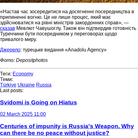
«Настав час зосередитися на досягненні посередництва в
припиненні вогню. Це не лише процес, який має
здійснюватися на рівні міністрів закордонних справ», —
сказав
Мевлют Чавушоглу. Також він підтвердив готовність
Туреччини бути посередником у переговорах щодо
тривалого миру.
Джерело
: турецьке видання «Anadolu Agency»
Фото: Depositphotos
Теги:
Economy
Теми:
Türkiye
Ukraine
Russia
Last posts:
Svidomi is Going on Hiatus
02 March 2025 11:00
Centuries of impunity is Russia's Weapon. Why
can there be no peace without justice?