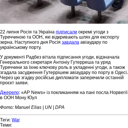
22 липня Росія та Україна
підписали
окремі угоди з
Туреччиною та ООН, які відкривають шлях для експорту
зерна. Наступного дня Росія
завдала
авіаудару по
українському порту.
У документі Радбез вітала підписання угоди, відзначала
Генерального секретаря Антоніу Гутерреша та уряд
Туреччини за їхню ключову роль в укладенні угоди, а також
згадала засудження Гутеррішем авіаудару по порту в Одесі.
Через цю згадку російські дипломати заперечили останній
проєкт заяви.
Джерело
: «AP News» із покликанням на пані посла Норвегії
в ООН Мону Юул
Фото: Manuel Elias | UN | DPA
Теги:
War
Теми: