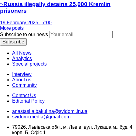
~Russia illegally detains 25,000 Kremlin
prisoners
19 February 2025 17:00
More posts
Subscribe to our news
Subscribe
All News
Analytics
Special projects
Interview
About us
Community
Contact Us
Editorial Policy
anastasiia.bakulina@svidomi.in.ua
svidomi.media@gmail.com
79026, Львівська обл., м. Львів, вул. Лукаша м., буд. 4,
корп. Б, Офіс 1