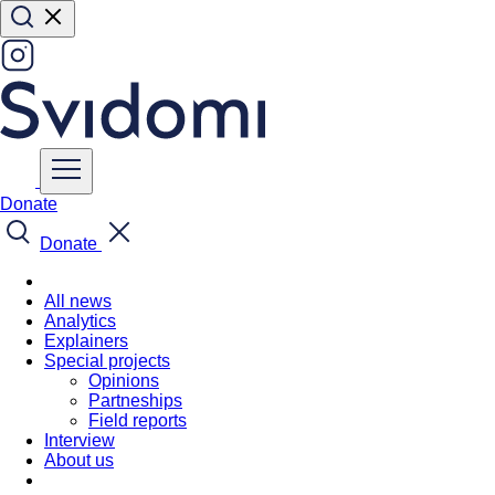
Donate
Donate
All news
Analytics
Explainers
Special projects
Opinions
Partneships
Field reports
Interview
About us