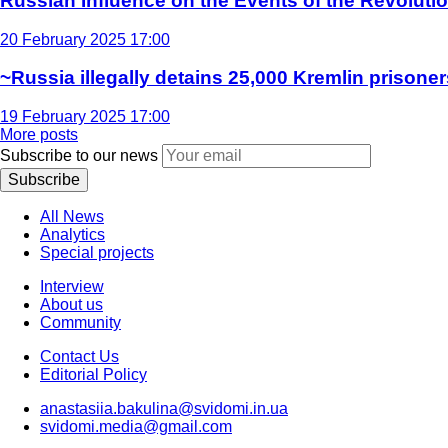
Russian Influence on the Events of the Revoluti
20 February 2025 17:00
~Russia illegally detains 25,000 Kremlin prisoner
19 February 2025 17:00
More posts
Subscribe to our news
Subscribe
All News
Analytics
Special projects
Interview
About us
Community
Contact Us
Editorial Policy
anastasiia.bakulina@svidomi.in.ua
svidomi.media@gmail.com