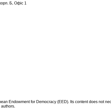
корп. Б, Офіс 1
opean Endowment for Democracy (EED). Its content does not necess
s authors.