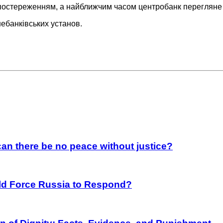
постереженням, а найближчим часом центробанк перегляне т
ебанківських установ.
an there be no peace without justice?
rld Force Russia to Respond?