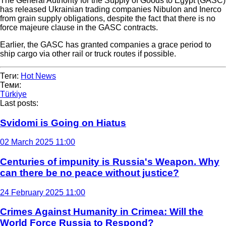
The General Authority for the Supply of Goods to Egypt (GASC)
has released Ukrainian trading companies Nibulon and Inerco
from grain supply obligations, despite the fact that there is no
force majeure clause in the GASC contracts.
Earlier, the GASC has granted companies a grace period to
ship cargo via other rail or truck routes if possible.
Теги:
Hot News
Теми:
Türkiye
Last posts:
Svidomi is Going on Hiatus
02 March 2025 11:00
Centuries of impunity is Russia's Weapon. Why
can there be no peace without justice?
24 February 2025 11:00
Crimes Against Humanity in Crimea: Will the
World Force Russia to Respond?