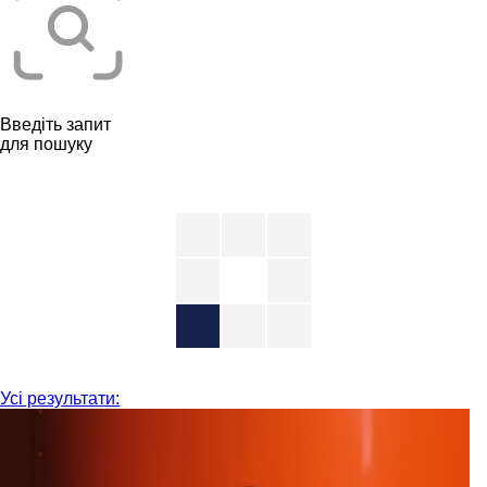
Введіть запит
для пошуку
Усі результати: