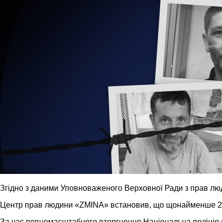
Згідно з даними Уповноваженого Верховної Ради з прав люд
Центр прав людини «ZMINA» встановив, що щонайменше 21 
За час повномасштабного вторгнення Національна поліція 