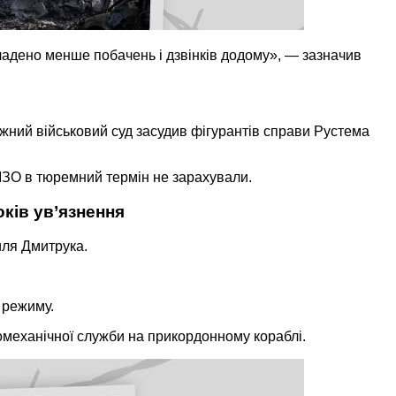
ладено менше побачень і дзвінків додому», — зазначив
ужний військовий суд засудив фігурантів справи Рустема
СІЗО в тюремний термін не зарахували.
оків ув’язнення
иля Дмитрука.
 режиму.
омеханічної служби на прикордонному кораблі.