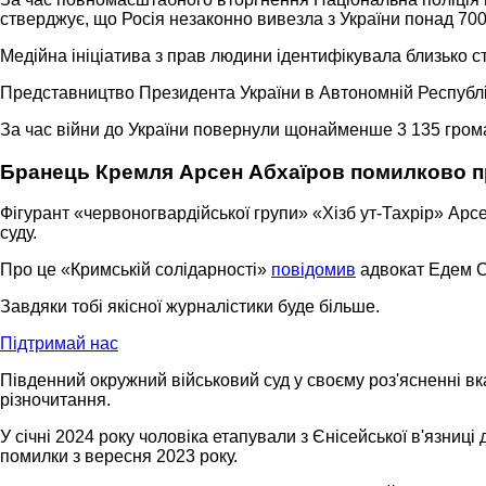
стверджує, що Росія незаконно вивезла з України понад 700 
Медійна ініціатива з прав людини ідентифікувала близько с
Представництво Президента України в Автономній Республіц
За час війни до України повернули щонайменше 3 135 громад
Бранець Кремля Арсен Абхаїров помилково пр
Фігурант «червоногвардійської групи» «Хізб ут-Тахрір» Арс
суду.
Про це «Кримській солідарності»
повідомив
адвокат Едем 
Завдяки тобі якісної журналістики буде більше.
Підтримай нас
Південний окружний військовий суд у своєму роз'ясненні вка
різночитання.
У січні 2024 року чоловіка етапували з Єнісейської в'язниці
помилки з вересня 2023 року.