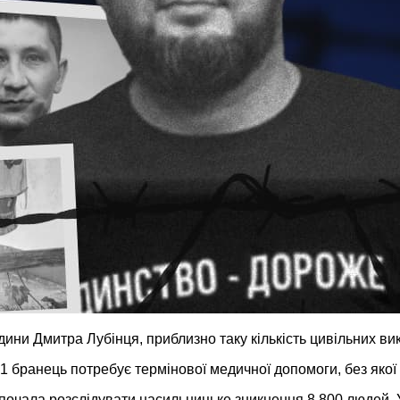
ини Дмитра Лубінця, приблизно таку кількість цивільних ви
бранець потребує термінової медичної допомоги, без якої
почала розслідувати насильницьке зникнення 8 800 людей.