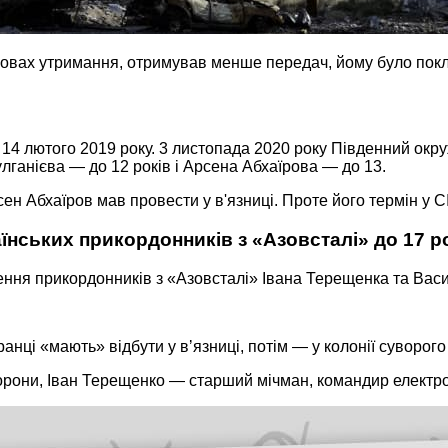
умовах утримання, отримував менше передач, йому було пок
 14 лютого 2019 року. 3 листопада 2020 року Південний окр
лганієва — до 12 років і Арсена Абхаїрова — до 13.
ен Абхаїров мав провести у в'язниці. Проте його термін у 
їнських прикордонників з «Азовсталі» до 17 р
нення прикордонників з «Азовсталі» Івана Терещенка та Вас
нці «мають» відбути у вʼязниці, потім — у колонії суворого
орони, Іван Терещенко — старший мічман, командир електр