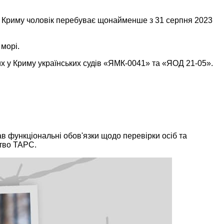
 У Криму чоловік перебуває щонайменше з 31 серпня 2023
 морі.
х у Криму українських судів «ЯМК-0041» та «ЯОД 21-05».
.
в функціональні обов'язки щодо перевірки осіб та
ство ТАРС.