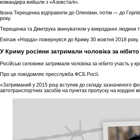
командира вийшли з «Азовсталі».
Івана Терещенка відправили до Оленівки, потім — до Горл
року.
Терещенка та Дмитрука звинуватили у викраданні людини та
Екіпаж «Норда» повернувся до Криму 30 жовтня 2018 року. 
У Криму росіяни затримали чоловіка за нібит
Російські силовики затримали чоловіка за нібито участь у 
Про це повідомляє пресслужба ФСБ Росії.
«Затриманий у 2015 році вступив до складу зазначеного фор
автотранспортних засобів на пунктах пропуску на кордоні мі