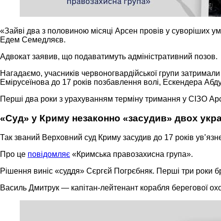
«Зайві два з половиною місяці Арсен провів у суворіших 
Едем Семедляєв.
Адвокат заявив, що подаватимуть адміністративний позов.
Нагадаємо, учасників червоногвардійської групи затримали
Емірусеїнова до 17 років позбавлення волі, Ескендера Абду
Перші два роки з урахуванням терміну тримання у СІЗО Арс
«Суд» у Криму незаконно «засудив» двох укра
Так званий Верховний суд Криму засудив до 17 років увʼяз
Про це
повідомляє
«Кримська правозахисна група».
Рішення виніс «суддя» Сєргєй Погрєбняк. Перші три роки бра
Василь Дмитрук — капітан-лейтенант корабля берегової ох