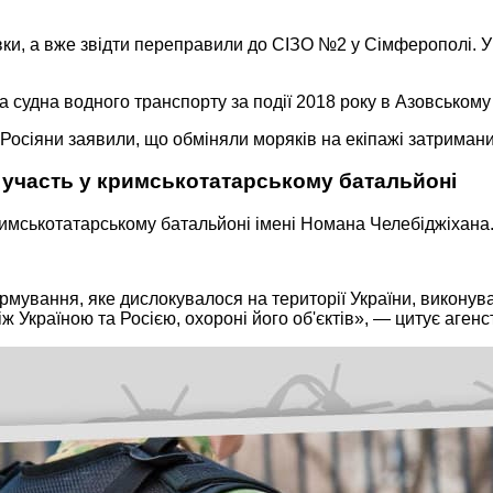
івки, а вже звідти переправили до СІЗО №2 у Сімферополі.
 судна водного транспорту за події 2018 року в Азовському
Росіяни заявили, що обміняли моряків на екіпажі затримани
о участь у кримськотатарському батальйоні
кримськотатарському батальйоні імені Номана Челебіджіхана
мування, яке дислокувалося на території України, виконува
ж Україною та Росією, охороні його об'єктів», — цитує аген