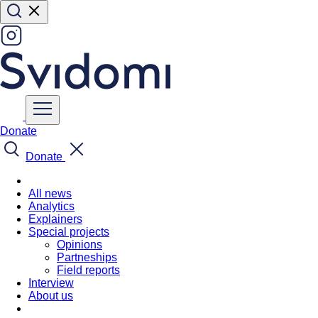
Donate
Donate
All news
Analytics
Explainers
Special projects
Opinions
Partneships
Field reports
Interview
About us