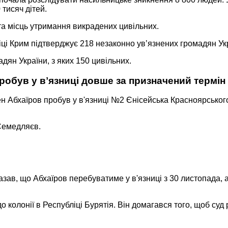
тисяч дітей.
та місць утримання викрадених цивільних.
і Крим підтверджує 218 незаконно увʼязнених громадян Укра
ян України, з яких 150 цивільних.
обув у вʼязниці довше за призначений термін
ен Абхаїров пробув у в'язниці №2 Єнісейська Красноярського
Семедляєв.
зав, що Абхаїров перебуватиме у в'язниці з 30 листопада, а
 до колонії в Республіці Бурятія. Він домагався того, щоб су