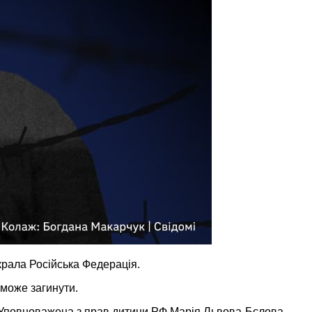
крала Російська Федерація.
 може загинути.
 Уповноважена з прав дитини РФ Марія Львова-Бєлова